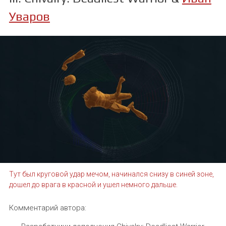
Уваров
Тут был круговой удар мечом, начинался снизу в синей зоне,
дошел до врага в красной и ушел немного дальше.
Комментарий автора: