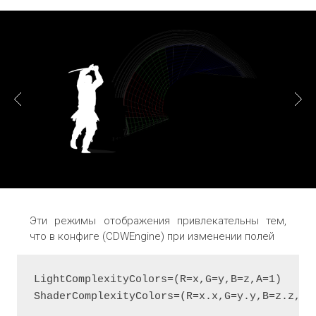
Эти режимы отображения привлекательны тем,
что в конфиге (CDWEngine) при изменении полей
LightComplexityColors=(R=x,G=y,B=z,A=1)
ShaderComplexityColors=(R=x.x,G=y.y,B=z.z,A=