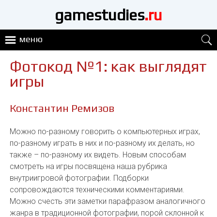
gamestudies
.ru
меню
Фотокод №1: как выглядят
игры
Константин Ремизов
Можно по-разному говорить о компьютерных играх,
по-разному играть в них и по-разному их делать, но
также – по-разному их видеть. Новым способам
смотреть на игры посвящена наша рубрика
внутриигровой фотографии. Подборки
сопровождаются техническими комментариями.
Можно счесть эти заметки парафразом аналогичного
жанра в традиционной фотографии, порой склонной к