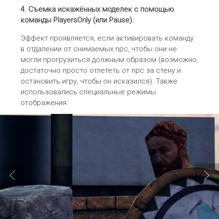
4. Съемка искажённых моделек с помощью
команды
PlayersOnly
(или
Pause
).
Эффект проявляется, если активировать команду
в отдалении от снимаемых npc, чтобы они не
могли прогрузиться должным образом (возможно,
достаточно просто отлететь от npc за стену и
остановить игру, чтобы он исказился). Также
использовались специальные режимы
отображения: