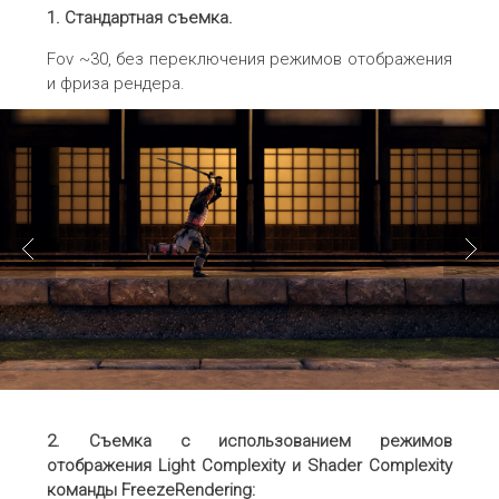
1. Стандартная съемка.
Fov ~30, без переключения режимов отображения
и фриза рендера.
2. Съемка с использованием режимов
отображения
Light
Complexity
и
Shader
Complexity
команды
FreezeRendering
: