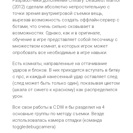
Разработчики дополнения Chivalry: Deadliest Warrior
(2012) сделали абсолютно непростительную с
точки зрения внутриигровой съемки вещь,
вырезав возможность создать оффлайн-сервер с
ботами, что очень сильно сковывает в
возможностях. Однако, как и в оригинале,
обучение в игре представляет собой песочницу с
множеством комнат, в которых игрок может
опробовать все необходимые в игре навыки.
Есть комнаты, направленные на оттачивание
ударов и блоков. В них приходится вступать в битву
с npc, и каждый нанесенный удар оставляет след
(след может быть только один), показывая цветом
(шкала от синего к красному) как распределился
урон.
Все свои работы в C:DW я бы разделил на 4
основные группы по методу съемки. Везде
использовалась камера отладки (команда
toggledebugcamera):