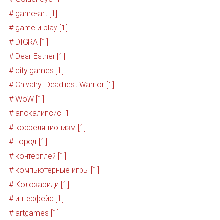
# game-art [1]
# game и play [1]
# DIGRA [1]
# Dear Esther [1]
# city games [1]
# Chivalry: Deadliest Warrior [1]
# WoW [1]
# апокалипсис [1]
# корреляционизм [1]
# город [1]
# контерплей [1]
# компьютерные игры [1]
# Колозариди [1]
# интерфейс [1]
# artgames [1]