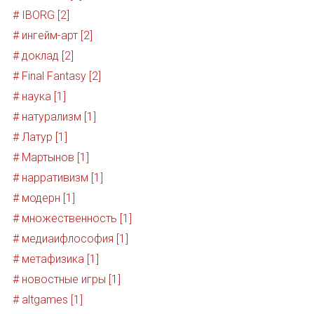
# IBORG [2]
# ингейм-арт [2]
# доклад [2]
# Final Fantasy [2]
# наука [1]
# натурализм [1]
# Латур [1]
# Мартынов [1]
# нарративизм [1]
# модерн [1]
# множественность [1]
# медиаифлософия [1]
# метафизика [1]
# новостные игры [1]
# altgames [1]