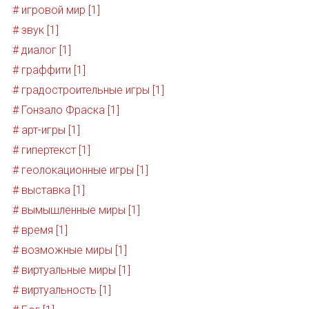
# игровой мир [1]
# звук [1]
# диалог [1]
# граффити [1]
# градостроительные игры [1]
# Гонзало Фраска [1]
# арт-игры [1]
# гипертекст [1]
# геолокационные игры [1]
# выставка [1]
# вымышленные миры [1]
# время [1]
# возможные миры [1]
# виртуальные миры [1]
# виртуальность [1]