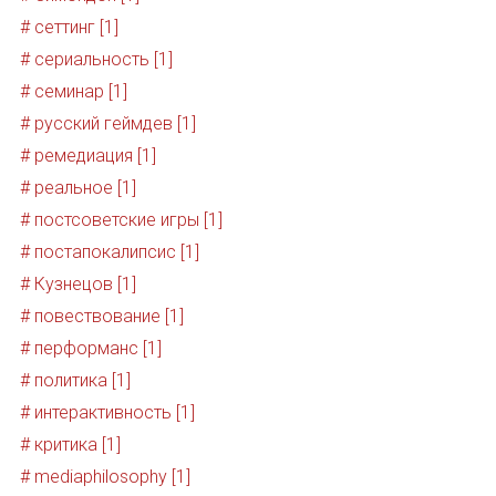
# сеттинг [1]
# сериальность [1]
# семинар [1]
# русский геймдев [1]
# ремедиация [1]
# реальное [1]
# постсоветские игры [1]
# постапокалипсис [1]
# Кузнецов [1]
# повествование [1]
# перформанс [1]
# политика [1]
# интерактивность [1]
# критика [1]
# mediaphilosophy [1]