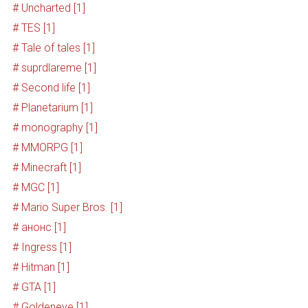
# Uncharted [1]
# TES [1]
# Tale of tales [1]
# suprdlareme [1]
# Second life [1]
# Planetarium [1]
# monography [1]
# MMORPG [1]
# Minecraft [1]
# MGC [1]
# Mario Super Bros. [1]
# анонс [1]
# Ingress [1]
# Hitman [1]
# GTA [1]
# Goldeneye [1]