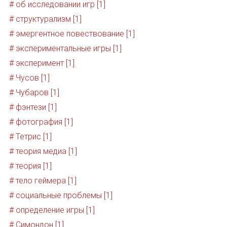
# об исследовании игр [1]
# структурализм [1]
# эмергентное повествование [1]
# экспериментальные игры [1]
# эксперимент [1]
# Чусов [1]
# Чубаров [1]
# фэнтези [1]
# фотография [1]
# Тетрис [1]
# теория медиа [1]
# теория [1]
# тело геймера [1]
# социальные проблемы [1]
# определение игры [1]
# Симондон [1]