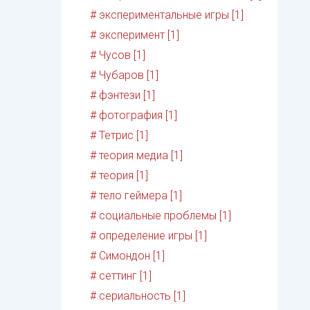
# экспериментальные игры [1]
# эксперимент [1]
# Чусов [1]
# Чубаров [1]
# фэнтези [1]
# фотография [1]
# Тетрис [1]
# теория медиа [1]
# теория [1]
# тело геймера [1]
# социальные проблемы [1]
# определение игры [1]
# Симондон [1]
# сеттинг [1]
# сериальность [1]