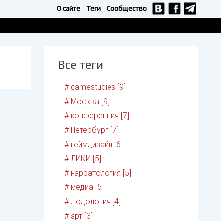
О сайте
Теги
Сообщество
Все теги
# gamestudies [9]
# Москва [9]
# конференция [7]
# Петербург [7]
# геймдизайн [6]
# ЛИКИ [5]
# нарратология [5]
# медиа [5]
# людология [4]
# арт [3]