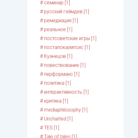
# семинар [1]
# русский геймдев [1]
# ремедиация [1]
# реальное [1]
# постсоветские игры [1]
# постапокалипсис [1]
# Кузнецов [1]
# повествование [1]
# перформанс [1]
# политика [1]
# интерактивность [1]
# критика [1]
# mediaphilosophy [1]
# Uncharted [1]
# TES [1]
# Tale of tales [1]