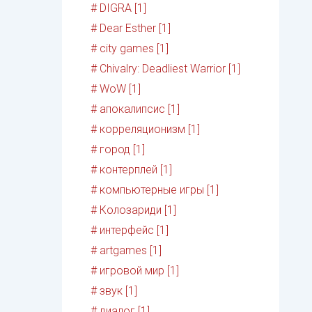
# DIGRA [1]
# Dear Esther [1]
# city games [1]
# Chivalry: Deadliest Warrior [1]
# WoW [1]
# апокалипсис [1]
# корреляционизм [1]
# город [1]
# контерплей [1]
# компьютерные игры [1]
# Колозариди [1]
# интерфейс [1]
# artgames [1]
# игровой мир [1]
# звук [1]
# диалог [1]