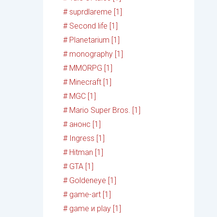
# suprdlareme [1]
# Second life [1]
# Planetarium [1]
# monography [1]
# MMORPG [1]
# Minecraft [1]
# MGC [1]
# Mario Super Bros. [1]
# анонс [1]
# Ingress [1]
# Hitman [1]
# GTA [1]
# Goldeneye [1]
# game-art [1]
# game и play [1]