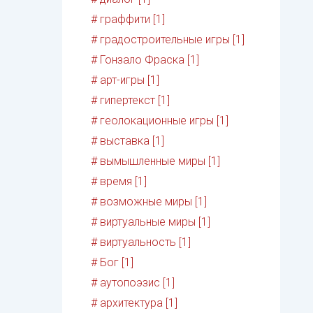
# граффити [1]
# градостроительные игры [1]
# Гонзало Фраска [1]
# арт-игры [1]
# гипертекст [1]
# геолокационные игры [1]
# выставка [1]
# вымышленные миры [1]
# время [1]
# возможные миры [1]
# виртуальные миры [1]
# виртуальность [1]
# Бог [1]
# аутопоэзис [1]
# архитектура [1]