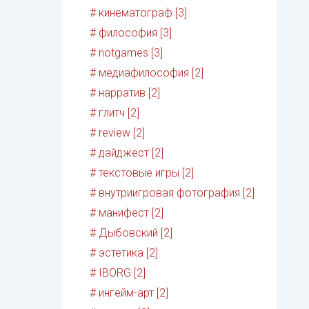
# кинематограф [3]
# философия [3]
# notgames [3]
# медиафилософия [2]
# нарратив [2]
# глитч [2]
# review [2]
# дайджест [2]
# текстовые игры [2]
# внутриигровая фотография [2]
# манифест [2]
# Дыбовский [2]
# эстетика [2]
# IBORG [2]
# ингейм-арт [2]