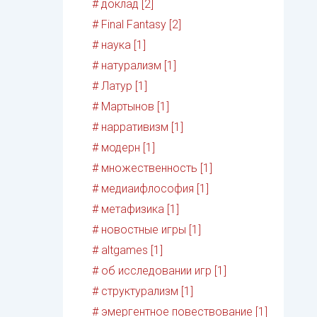
# доклад [2]
# Final Fantasy [2]
# наука [1]
# натурализм [1]
# Латур [1]
# Мартынов [1]
# нарративизм [1]
# модерн [1]
# множественность [1]
# медиаифлософия [1]
# метафизика [1]
# новостные игры [1]
# altgames [1]
# об исследовании игр [1]
# структурализм [1]
# эмергентное повествование [1]