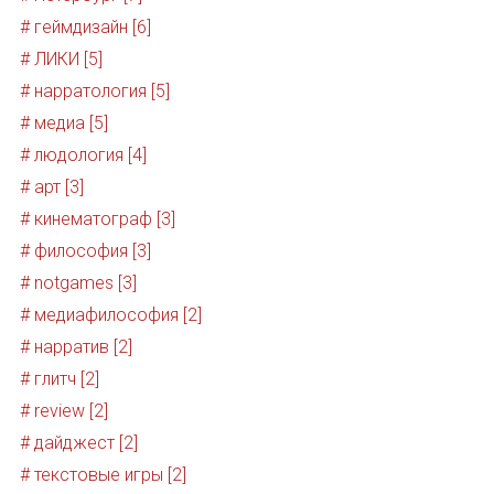
# геймдизайн [6]
# ЛИКИ [5]
# нарратология [5]
# медиа [5]
# людология [4]
# арт [3]
# кинематограф [3]
# философия [3]
# notgames [3]
# медиафилософия [2]
# нарратив [2]
# глитч [2]
# review [2]
# дайджест [2]
# текстовые игры [2]