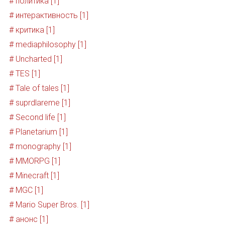
# политика [1]
# интерактивность [1]
# критика [1]
# mediaphilosophy [1]
# Uncharted [1]
# TES [1]
# Tale of tales [1]
# suprdlareme [1]
# Second life [1]
# Planetarium [1]
# monography [1]
# MMORPG [1]
# Minecraft [1]
# MGC [1]
# Mario Super Bros. [1]
# анонс [1]