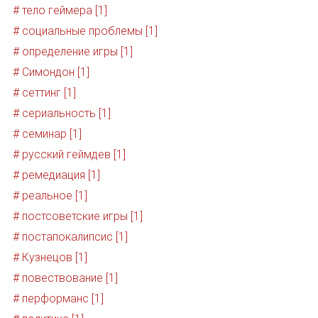
# тело геймера [1]
# социальные проблемы [1]
# определение игры [1]
# Симондон [1]
# сеттинг [1]
# сериальность [1]
# семинар [1]
# русский геймдев [1]
# ремедиация [1]
# реальное [1]
# постсоветские игры [1]
# постапокалипсис [1]
# Кузнецов [1]
# повествование [1]
# перформанс [1]