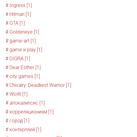
# Ingress [1]
# Hitman [1]
# GTA [1]
# Goldeneye [1]
# game-art [1]
# game и play [1]
# DIGRA [1]
# Dear Esther [1]
# city games [1]
# Chivalry: Deadliest Warrior [1]
# WoW [1]
# апокалипсис [1]
# корреляционизм [1]
# город [1]
# контерплей [1]