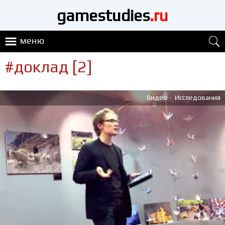
gamestudies
.ru
меню
#доклад [2]
.
Видео
Исследования