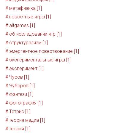
# метафизика [1]
# новостные игры [1]
# altgames [1]
# об исследовании игр [1]
# структурализм [1]
# эмергентное повествование [1]
# экспериментальные игры [1]
# эксперимент [1]
# Чусов [1]
# Чубаров [1]
# фэнтези [1]
# фотография [1]
# Тетрис [1]
# теория медиа [1]
# теория [1]