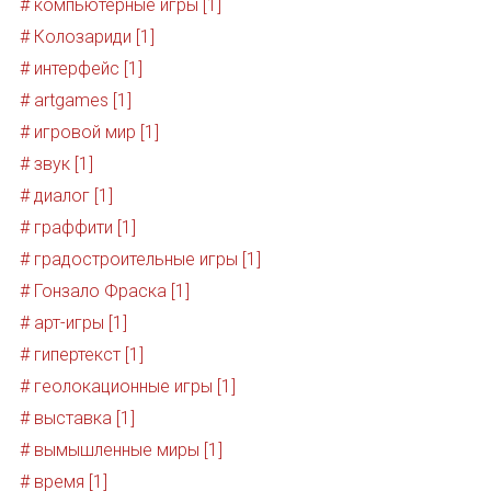
# компьютерные игры [1]
# Колозариди [1]
# интерфейс [1]
# artgames [1]
# игровой мир [1]
# звук [1]
# диалог [1]
# граффити [1]
# градостроительные игры [1]
# Гонзало Фраска [1]
# арт-игры [1]
# гипертекст [1]
# геолокационные игры [1]
# выставка [1]
# вымышленные миры [1]
# время [1]