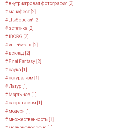
# внутриигровая фотография [2]
# манифест [2]
# Дыбовский [2]
# эстетика [2]
# IBORG [2]
# ингейм-арт [2]
# доклад [2]
# Final Fantasy [2]
# наука [1]
# натурализм [1]
# Латур [1]
# Мартынов [1]
# нарративизм [1]
# модерн [1]
# множественность [1]
# медиаифлософия [1]