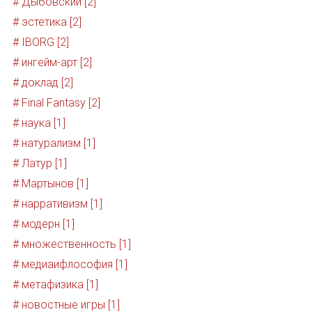
# Дыбовский [2]
# эстетика [2]
# IBORG [2]
# ингейм-арт [2]
# доклад [2]
# Final Fantasy [2]
# наука [1]
# натурализм [1]
# Латур [1]
# Мартынов [1]
# нарративизм [1]
# модерн [1]
# множественность [1]
# медиаифлософия [1]
# метафизика [1]
# новостные игры [1]