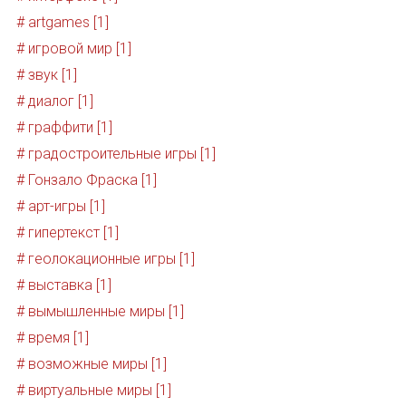
# artgames [1]
# игровой мир [1]
# звук [1]
# диалог [1]
# граффити [1]
# градостроительные игры [1]
# Гонзало Фраска [1]
# арт-игры [1]
# гипертекст [1]
# геолокационные игры [1]
# выставка [1]
# вымышленные миры [1]
# время [1]
# возможные миры [1]
# виртуальные миры [1]