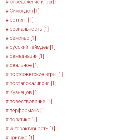
# определение игры [1]
# Симондон [1]
# сеттинг [1]
# сериальность [1]
# семинар [1]
# русский геймдев [1]
# ремедиация [1]
# реальное [1]
# постсоветские игры [1]
# постапокалипсис [1]
# Кузнецов [1]
# повествование [1]
# перформанс [1]
# политика [1]
# интерактивность [1]
# критика [1]