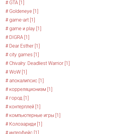
# GTA [1]
# Goldeneye [1]
# game-art [1]
# game и play [1]
# DIGRA [1]
# Dear Esther [1]
# city games [1]
# Chivalry: Deadliest Warrior [1]
# WoW [1]
# апокалипсис [1]
# корреляционизм [1]
# город [1]
# контерплей [1]
# компьютерные игры [1]
# Колозариди [1]
# интерфейс [1]