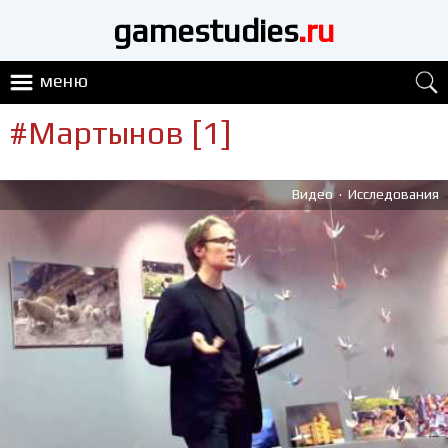
gamestudies
.ru
меню
#Мартынов [1]
.
Видео
Исследования