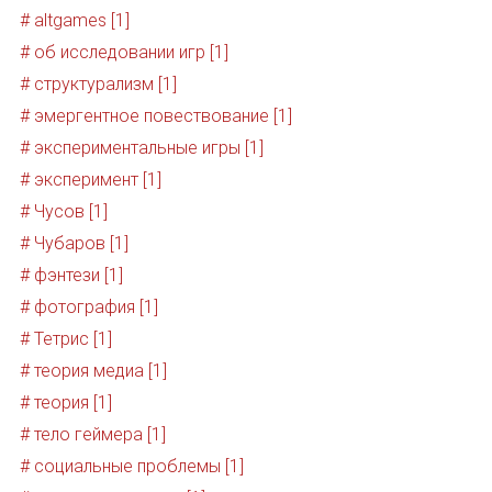
# altgames [1]
# об исследовании игр [1]
# структурализм [1]
# эмергентное повествование [1]
# экспериментальные игры [1]
# эксперимент [1]
# Чусов [1]
# Чубаров [1]
# фэнтези [1]
# фотография [1]
# Тетрис [1]
# теория медиа [1]
# теория [1]
# тело геймера [1]
# социальные проблемы [1]