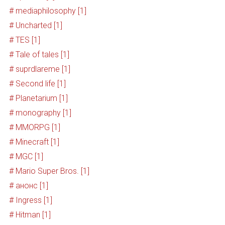
# mediaphilosophy [1]
# Uncharted [1]
# TES [1]
# Tale of tales [1]
# suprdlareme [1]
# Second life [1]
# Planetarium [1]
# monography [1]
# MMORPG [1]
# Minecraft [1]
# MGC [1]
# Mario Super Bros. [1]
# анонс [1]
# Ingress [1]
# Hitman [1]