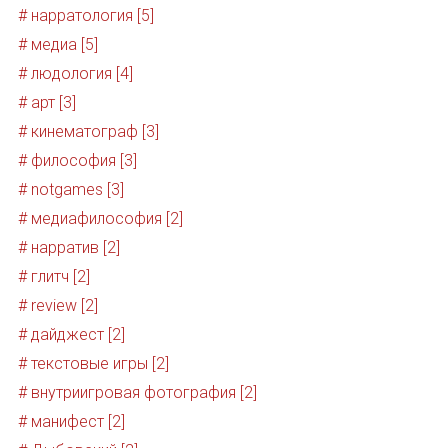
# нарратология [5]
# медиа [5]
# людология [4]
# арт [3]
# кинематограф [3]
# философия [3]
# notgames [3]
# медиафилософия [2]
# нарратив [2]
# глитч [2]
# review [2]
# дайджест [2]
# текстовые игры [2]
# внутриигровая фотография [2]
# манифест [2]