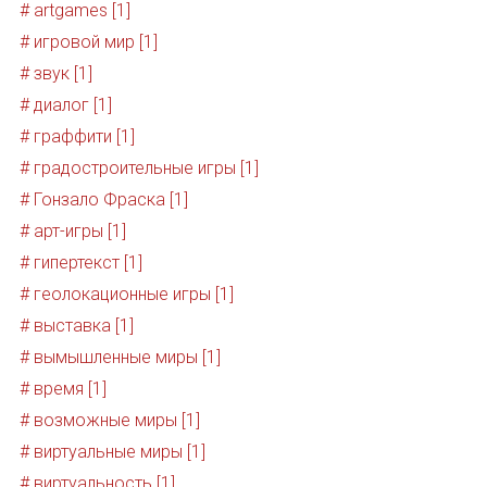
# artgames [1]
# игровой мир [1]
# звук [1]
# диалог [1]
# граффити [1]
# градостроительные игры [1]
# Гонзало Фраска [1]
# арт-игры [1]
# гипертекст [1]
# геолокационные игры [1]
# выставка [1]
# вымышленные миры [1]
# время [1]
# возможные миры [1]
# виртуальные миры [1]
# виртуальность [1]