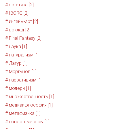
# эстетика [2]
# IBORG [2]
# ингейм-арт [2]
# доклад [2]
# Final Fantasy [2]
# наука [1]
# натурализм [1]
# Латур [1]
# Мартынов [1]
# нарративизм [1]
# модерн [1]
# множественность [1]
# медиаифлософия [1]
# метафизика [1]
# новостные игры [1]