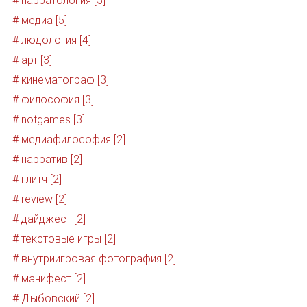
# нарратология [5]
# медиа [5]
# людология [4]
# арт [3]
# кинематограф [3]
# философия [3]
# notgames [3]
# медиафилософия [2]
# нарратив [2]
# глитч [2]
# review [2]
# дайджест [2]
# текстовые игры [2]
# внутриигровая фотография [2]
# манифест [2]
# Дыбовский [2]