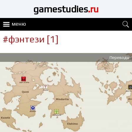
gamestudies
.ru
меню
#фэнтези [1]
Переводы