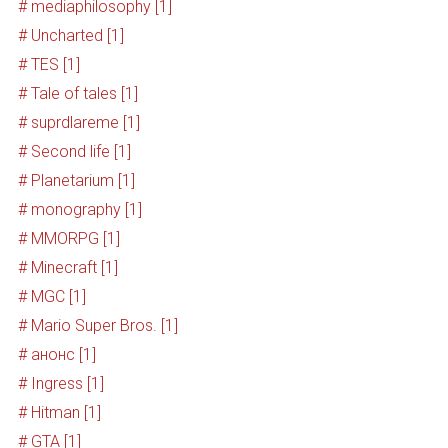
# mediaphilosophy [1]
# Uncharted [1]
# TES [1]
# Tale of tales [1]
# suprdlareme [1]
# Second life [1]
# Planetarium [1]
# monography [1]
# MMORPG [1]
# Minecraft [1]
# MGC [1]
# Mario Super Bros. [1]
# анонс [1]
# Ingress [1]
# Hitman [1]
# GTA [1]