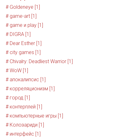
# Goldeneye [1]
# game-art [1]
# game и play [1]
# DIGRA [1]
# Dear Esther [1]
# city games [1]
# Chivalry: Deadliest Warrior [1]
# WoW [1]
# апокалипсис [1]
# корреляционизм [1]
# город [1]
# контерплей [1]
# компьютерные игры [1]
# Колозариди [1]
# интерфейс [1]