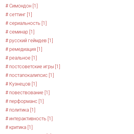
# Симондон [1]
# сеттинг [1]
# сериальность [1]
# семинар [1]
# русский геймдев [1]
# ремедиация [1]
# реальное [1]
# постсоветские игры [1]
# постапокалипсис [1]
# Кузнецов [1]
# повествование [1]
# перформанс [1]
# политика [1]
# интерактивность [1]
# критика [1]