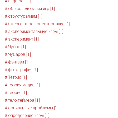
# altgames [1]
# об исследовании игр [1]
# структурализм [1]
# эмергентное повествование [1]
# экспериментальные игры [1]
# эксперимент [1]
# Чусов [1]
# Чубаров [1]
# фэнтези [1]
# фотография [1]
# Тетрис [1]
# теория медиа [1]
# теория [1]
# тело геймера [1]
# социальные проблемы [1]
# определение игры [1]