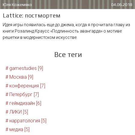
Юля Кожемяко
04.06.2018
Lattice: постмортем
Идея игры появилась еще до джема, когда я прочитала главу из
книги Розалинд Краусс «Подлинность авангарда» о мотиве
решетки в модернистском искусстве.
Все теги
# gamestudies [9]
# Москва [9]
# конференция [7]
# Петербург [7]
# геймдизайн [6]
# ЛИКИ [5]
# нарратология [5]
# медиа [5]