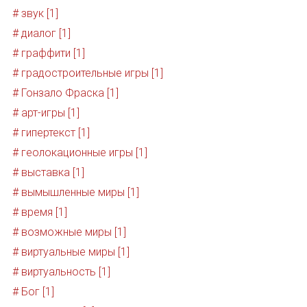
# звук [1]
# диалог [1]
# граффити [1]
# градостроительные игры [1]
# Гонзало Фраска [1]
# арт-игры [1]
# гипертекст [1]
# геолокационные игры [1]
# выставка [1]
# вымышленные миры [1]
# время [1]
# возможные миры [1]
# виртуальные миры [1]
# виртуальность [1]
# Бог [1]