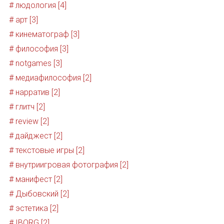
# людология [4]
# арт [3]
# кинематограф [3]
# философия [3]
# notgames [3]
# медиафилософия [2]
# нарратив [2]
# глитч [2]
# review [2]
# дайджест [2]
# текстовые игры [2]
# внутриигровая фотография [2]
# манифест [2]
# Дыбовский [2]
# эстетика [2]
# IBORG [2]