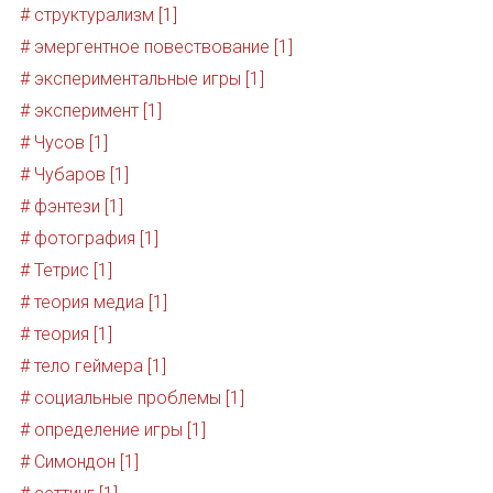
# структурализм [1]
# эмергентное повествование [1]
# экспериментальные игры [1]
# эксперимент [1]
# Чусов [1]
# Чубаров [1]
# фэнтези [1]
# фотография [1]
# Тетрис [1]
# теория медиа [1]
# теория [1]
# тело геймера [1]
# социальные проблемы [1]
# определение игры [1]
# Симондон [1]