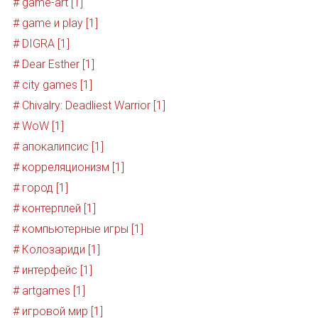
# game-art [1]
# game и play [1]
# DIGRA [1]
# Dear Esther [1]
# city games [1]
# Chivalry: Deadliest Warrior [1]
# WoW [1]
# апокалипсис [1]
# корреляционизм [1]
# город [1]
# контерплей [1]
# компьютерные игры [1]
# Колозариди [1]
# интерфейс [1]
# artgames [1]
# игровой мир [1]