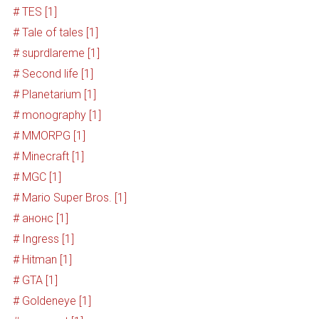
# TES [1]
# Tale of tales [1]
# suprdlareme [1]
# Second life [1]
# Planetarium [1]
# monography [1]
# MMORPG [1]
# Minecraft [1]
# MGC [1]
# Mario Super Bros. [1]
# анонс [1]
# Ingress [1]
# Hitman [1]
# GTA [1]
# Goldeneye [1]