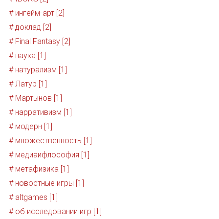
# ингейм-арт [2]
# доклад [2]
# Final Fantasy [2]
# наука [1]
# натурализм [1]
# Латур [1]
# Мартынов [1]
# нарративизм [1]
# модерн [1]
# множественность [1]
# медиаифлософия [1]
# метафизика [1]
# новостные игры [1]
# altgames [1]
# об исследовании игр [1]