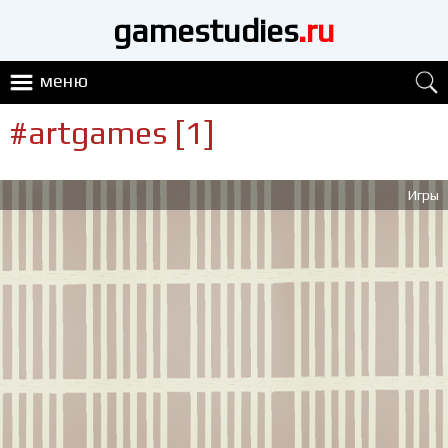
gamestudies
.ru
меню
#artgames [1]
Игры