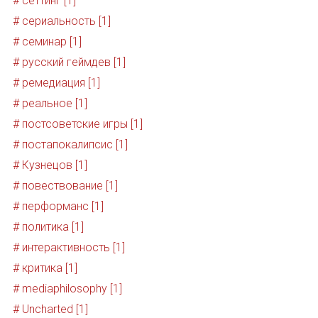
# сеттинг [1]
# сериальность [1]
# семинар [1]
# русский геймдев [1]
# ремедиация [1]
# реальное [1]
# постсоветские игры [1]
# постапокалипсис [1]
# Кузнецов [1]
# повествование [1]
# перформанс [1]
# политика [1]
# интерактивность [1]
# критика [1]
# mediaphilosophy [1]
# Uncharted [1]