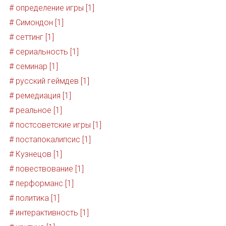
# определение игры [1]
# Симондон [1]
# сеттинг [1]
# сериальность [1]
# семинар [1]
# русский геймдев [1]
# ремедиация [1]
# реальное [1]
# постсоветские игры [1]
# постапокалипсис [1]
# Кузнецов [1]
# повествование [1]
# перформанс [1]
# политика [1]
# интерактивность [1]