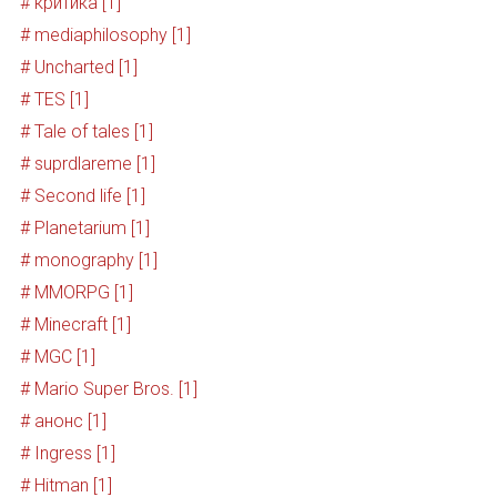
# критика [1]
# mediaphilosophy [1]
# Uncharted [1]
# TES [1]
# Tale of tales [1]
# suprdlareme [1]
# Second life [1]
# Planetarium [1]
# monography [1]
# MMORPG [1]
# Minecraft [1]
# MGC [1]
# Mario Super Bros. [1]
# анонс [1]
# Ingress [1]
# Hitman [1]