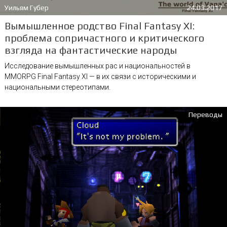
Уильям Губер
24.03.2017
Вымышленное родство Final Fantasy XI:
проблема сопричастного и критического
взгляда на фантастические народы
Исследование вымышленных рас и национальностей в
MMORPG Final Fantasy XI — в их связи с историческими и
национальными стереотипами.
Переводы