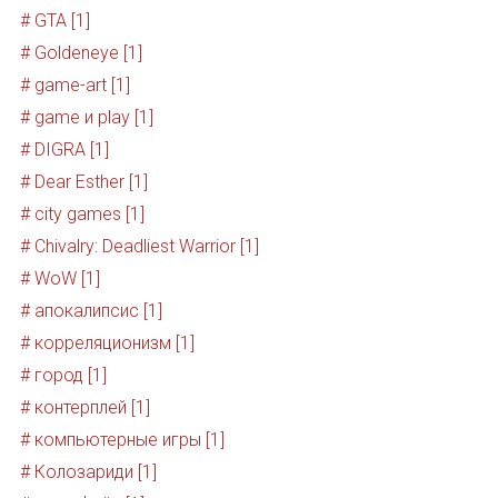
# GTA [1]
# Goldeneye [1]
# game-art [1]
# game и play [1]
# DIGRA [1]
# Dear Esther [1]
# city games [1]
# Chivalry: Deadliest Warrior [1]
# WoW [1]
# апокалипсис [1]
# корреляционизм [1]
# город [1]
# контерплей [1]
# компьютерные игры [1]
# Колозариди [1]