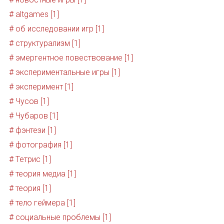
# altgames [1]
# об исследовании игр [1]
# структурализм [1]
# эмергентное повествование [1]
# экспериментальные игры [1]
# эксперимент [1]
# Чусов [1]
# Чубаров [1]
# фэнтези [1]
# фотография [1]
# Тетрис [1]
# теория медиа [1]
# теория [1]
# тело геймера [1]
# социальные проблемы [1]