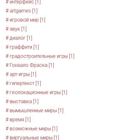
# интерфейс [1]
# artgames [1]
# игровой мир [1]
# звук [1]
# диалог [1]
# граффити [1]
# градостроительные игры [1]
# Гонзало Фраска [1]
# арт-игры [1]
# гипертекст [1]
# геолокационные игры [1]
# выставка [1]
# вымышленные миры [1]
# время [1]
# возможные миры [1]
# виртуальные миры [1]