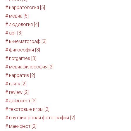
# нарратология [5]
# медиа [5]
# людология [4]
# арт [3]
# кинематограф [3]
# философия [3]
# notgames [3]
# медиафилософия [2]
# нарратив [2]
# глитч [2]
# review [2]
# дайджест [2]
# текстовые игры [2]
# внутриигровая фотография [2]
# манифест [2]