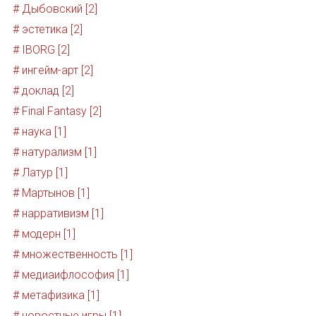
# Дыбовский [2]
# эстетика [2]
# IBORG [2]
# ингейм-арт [2]
# доклад [2]
# Final Fantasy [2]
# наука [1]
# натурализм [1]
# Латур [1]
# Мартынов [1]
# нарративизм [1]
# модерн [1]
# множественность [1]
# медиаифлософия [1]
# метафизика [1]
# новостные игры [1]