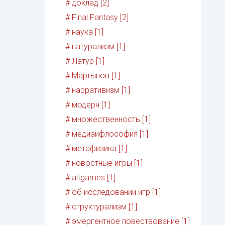
# доклад [2]
# Final Fantasy [2]
# наука [1]
# натурализм [1]
# Латур [1]
# Мартынов [1]
# нарративизм [1]
# модерн [1]
# множественность [1]
# медиаифлософия [1]
# метафизика [1]
# новостные игры [1]
# altgames [1]
# об исследовании игр [1]
# структурализм [1]
# эмергентное повествование [1]