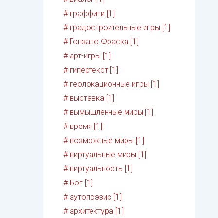
# граффити [1]
# градостроительные игры [1]
# Гонзало Фраска [1]
# арт-игры [1]
# гипертекст [1]
# геолокационные игры [1]
# выставка [1]
# вымышленные миры [1]
# время [1]
# возможные миры [1]
# виртуальные миры [1]
# виртуальность [1]
# Бог [1]
# аутопоэзис [1]
# архитектура [1]