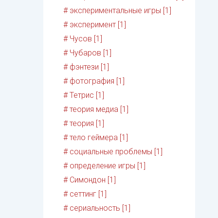
# экспериментальные игры [1]
# эксперимент [1]
# Чусов [1]
# Чубаров [1]
# фэнтези [1]
# фотография [1]
# Тетрис [1]
# теория медиа [1]
# теория [1]
# тело геймера [1]
# социальные проблемы [1]
# определение игры [1]
# Симондон [1]
# сеттинг [1]
# сериальность [1]