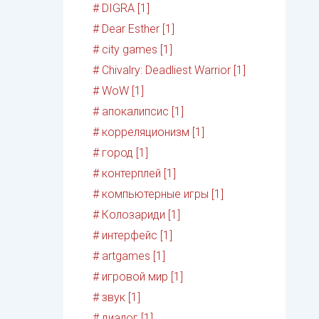
# DIGRA [1]
# Dear Esther [1]
# city games [1]
# Chivalry: Deadliest Warrior [1]
# WoW [1]
# апокалипсис [1]
# корреляционизм [1]
# город [1]
# контерплей [1]
# компьютерные игры [1]
# Колозариди [1]
# интерфейс [1]
# artgames [1]
# игровой мир [1]
# звук [1]
# диалог [1]