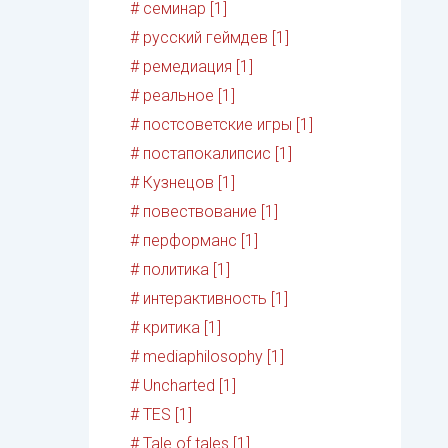
# семинар [1]
# русский геймдев [1]
# ремедиация [1]
# реальное [1]
# постсоветские игры [1]
# постапокалипсис [1]
# Кузнецов [1]
# повествование [1]
# перформанс [1]
# политика [1]
# интерактивность [1]
# критика [1]
# mediaphilosophy [1]
# Uncharted [1]
# TES [1]
# Tale of tales [1]