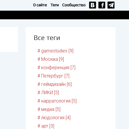
О сайте
Теги
Сообщество
Все теги
# gamestudies [9]
# Москва [9]
# конференция [7]
# Петербург [7]
# геймдизайн [6]
# ЛИКИ [5]
# нарратология [5]
# медиа [5]
# людология [4]
# арт [3]