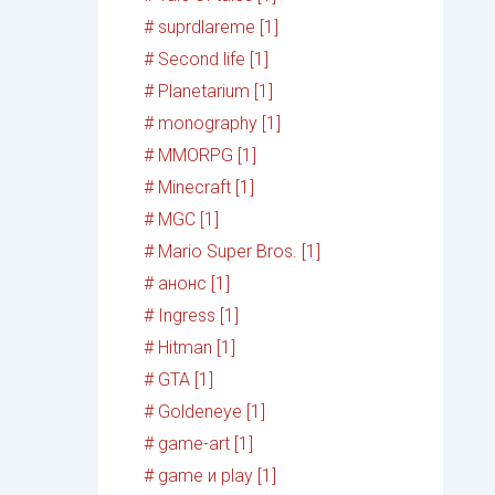
# suprdlareme [1]
# Second life [1]
# Planetarium [1]
# monography [1]
# MMORPG [1]
# Minecraft [1]
# MGC [1]
# Mario Super Bros. [1]
# анонс [1]
# Ingress [1]
# Hitman [1]
# GTA [1]
# Goldeneye [1]
# game-art [1]
# game и play [1]