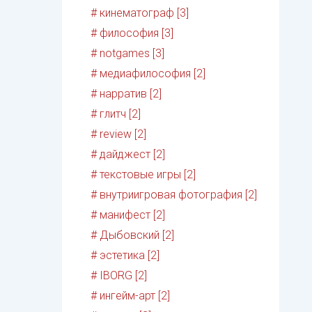
# кинематограф [3]
# философия [3]
# notgames [3]
# медиафилософия [2]
# нарратив [2]
# глитч [2]
# review [2]
# дайджест [2]
# текстовые игры [2]
# внутриигровая фотография [2]
# манифест [2]
# Дыбовский [2]
# эстетика [2]
# IBORG [2]
# ингейм-арт [2]