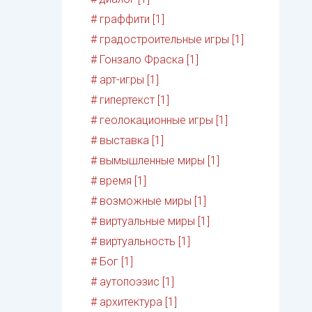
# граффити [1]
# градостроительные игры [1]
# Гонзало Фраска [1]
# арт-игры [1]
# гипертекст [1]
# геолокационные игры [1]
# выставка [1]
# вымышленные миры [1]
# время [1]
# возможные миры [1]
# виртуальные миры [1]
# виртуальность [1]
# Бог [1]
# аутопоэзис [1]
# архитектура [1]