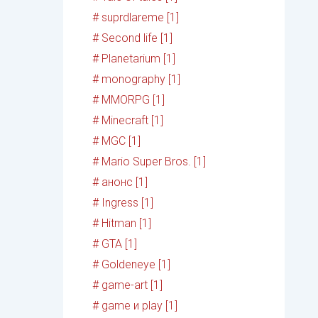
# suprdlareme [1]
# Second life [1]
# Planetarium [1]
# monography [1]
# MMORPG [1]
# Minecraft [1]
# MGC [1]
# Mario Super Bros. [1]
# анонс [1]
# Ingress [1]
# Hitman [1]
# GTA [1]
# Goldeneye [1]
# game-art [1]
# game и play [1]