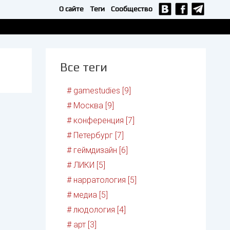
О сайте
Теги
Сообщество
Все теги
# gamestudies [9]
# Москва [9]
# конференция [7]
# Петербург [7]
# геймдизайн [6]
# ЛИКИ [5]
# нарратология [5]
# медиа [5]
# людология [4]
# арт [3]