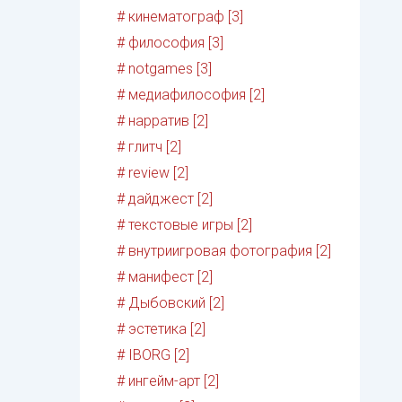
# кинематограф [3]
# философия [3]
# notgames [3]
# медиафилософия [2]
# нарратив [2]
# глитч [2]
# review [2]
# дайджест [2]
# текстовые игры [2]
# внутриигровая фотография [2]
# манифест [2]
# Дыбовский [2]
# эстетика [2]
# IBORG [2]
# ингейм-арт [2]