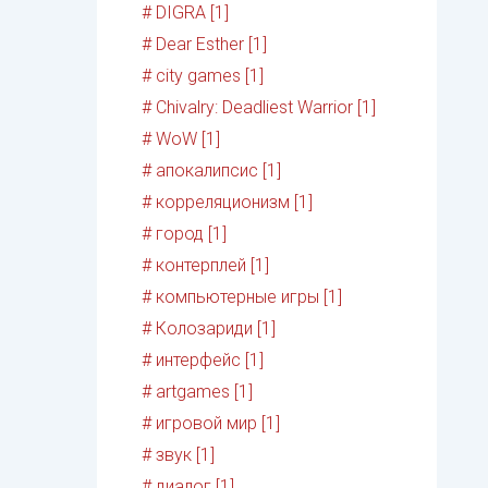
# DIGRA [1]
# Dear Esther [1]
# city games [1]
# Chivalry: Deadliest Warrior [1]
# WoW [1]
# апокалипсис [1]
# корреляционизм [1]
# город [1]
# контерплей [1]
# компьютерные игры [1]
# Колозариди [1]
# интерфейс [1]
# artgames [1]
# игровой мир [1]
# звук [1]
# диалог [1]