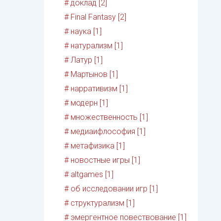
# доклад [2]
# Final Fantasy [2]
# наука [1]
# натурализм [1]
# Латур [1]
# Мартынов [1]
# нарративизм [1]
# модерн [1]
# множественность [1]
# медиаифлософия [1]
# метафизика [1]
# новостные игры [1]
# altgames [1]
# об исследовании игр [1]
# структурализм [1]
# эмергентное повествование [1]