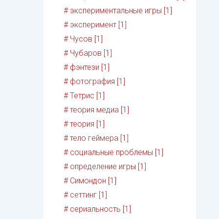
# экспериментальные игры [1]
# эксперимент [1]
# Чусов [1]
# Чубаров [1]
# фэнтези [1]
# фотография [1]
# Тетрис [1]
# теория медиа [1]
# теория [1]
# тело геймера [1]
# социальные проблемы [1]
# определение игры [1]
# Симондон [1]
# сеттинг [1]
# сериальность [1]