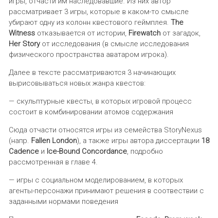
игры, отчасти им наследовавшие. Из них автор
рассматривает 3 игры, которые в каком-то смысле
убирают одну из колонн квестового геймплея.
The
Witness
отказывается от истории,
Firewatch
от загадок,
Her Story
от исследования (в смысле исследования
физического пространства аватаром игрока).
Далее в тексте рассматриваются 3 начинающих
вырисовываться новых жанра квестов:
— скульптурные квесты, в которых игровой процесс
состоит в комбинировании атомов содержания
Сюда отчасти относятся игры из семейства StoryNexus
(напр.
Fallen London
), а также игры автора диссертации
18
Cadence
и
Ice-Bound Concordance
, подробно
рассмотренная в главе 4.
— игры с социальном моделированием, в которых
агенты-персонажи принимают решения в соотвествии с
заданными нормами поведения