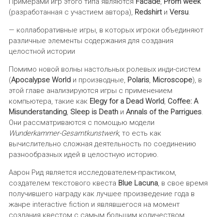
Примерами игр этого типа являются
Facade
,
Prom week
(разработанная с участием автора),
Redshirt
и
Versu
.
— коллаборативные игры, в которых игроки объединяют
различные элементы содержания для создания
целостной истории
Помимо новой волны настольных ролевых инди-систем
(
Apocalypse World
и производные,
Polaris
,
Microscope
), в
этой главе анализируются игры с применением
компьютера, такие как
Elegy for a Dead World
,
Coffee: A
Misunderstanding
,
Sleep is Death
и
Annals of the Parrigues
.
Они рассматриваются с помощью модели
Wunderkammer-Gesamtkunstwerk
, то есть как
вычислительно сложная деятельность по соединению
разнообразных идей в целостную историю.
Аарон Рид является исследователем-практиком,
создателем текстового квеста
Blue Lacuna
, в свое время
получившего награду как лучшее произведение года в
жанре interactive fiction и являвшегося на момент
создания квестом с самым большим количеством