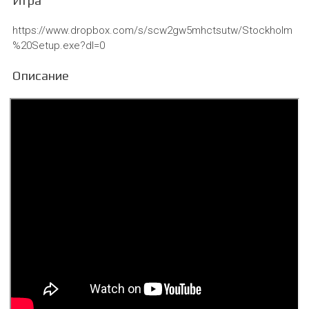
https://www.dropbox.com/s/scw2gw5mhctsutw/Stockholm
%20Setup.exe?dl=0
Описание