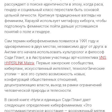
рассуждает о поиске идентичности в эпоху, когда раса,
гендер и социальный класс перестали быть основой
цельной личности. Критикуя традиционные взгляды на
феминизм, Харауэй использует метафору киборга, чтобы
подтолкнуть феминисток пойти дальше устоявшихся
понятий о поле и гендере.
Сам термин киберфеменизма появился в 1991 году и
одновременно в двух местах, независимо друг от друга: в
Англии его начала использовать культуролог и философ
Сэди Плант, а в Австралии участницы арт-коллектива
VNS
HYPERLINK Matrix
. Первые хакерские сообщества,
киберпанк, искусственный интеллект, технолог3ические
утопии — все это сулило возможность новых,
конфигураций общественных отношений,
децентрализацию власти, выход за рамки ограничений
человеческой природы и телесности.
В своей книге «Нули и единицы» Сэди Плант дает
следующее определение киберфеминизма: «Это
постгуманистическое восстание — вооруженный мятеж