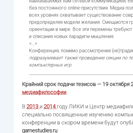
навязываемых нам сетевой коммуникацией, бе
без постоянного online-присутствия. Медиа пол
всех уровнях охватывает существование совре
предопределяя модели желания. Смещаются г
ориентации в мире. Все эти перемены требуют
и описания новых парадигм мышления.
<…>
Конференция, помимо рассмотрения (не)тради
подразумевает также проведение секции по 
компьютерных игр
.
Крайний срок подачи тезисов — 19 октября 
медиафилософии
.
В
2013
и
2014
году ЛИКИ и Центр медиафил
специально посвященные изучению компьют
конференции в скором времени будут опубл
gamestudies.ru
.