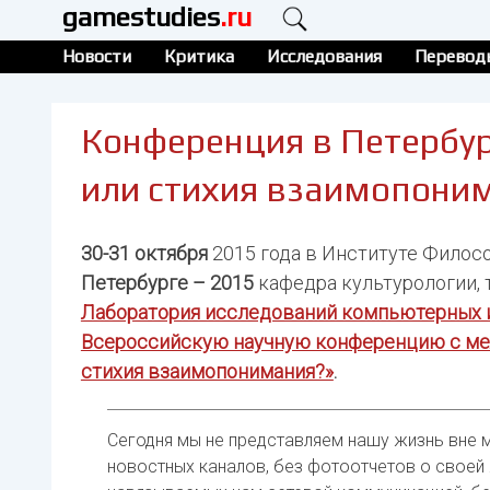
gamestudies
.ru
Новости
Критика
Исследования
Перевод
Конференция в Петербур
или стихия взаимопони
30-31 октября
2015 года в Институте Филос
Петербурге – 2015
кафедра культурологии, 
Лаборатория исследований компьютерных 
Всероссийскую научную конференцию с ме
стихия взаимопонимания?»
.
Сегодня мы не представляем нашу жизнь вне 
новостных каналов, без фотоотчетов о своей 