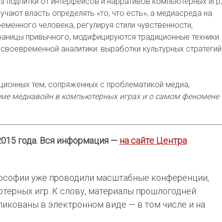
з подпитки от интерфейсов и нарративов компьютерных игр,
учают власть определять «то, что есть», а медиасреда на
менного человека, регулируя стили чувственности,
раницы привычного, модифицируются традиционные техники
 своевременной аналитики: выработки культурных стратегий
ционных тем, сопряженных с проблематикой медиа,
теме медиавойн в компьютерных играх и о самом феномене
2015 года. Вся информация —
на сайте Центра
ософии уже проводили масштабные конференции,
ерных игр. К слову, материалы прошлогодней
икованы в электронном виде — в том числе и на