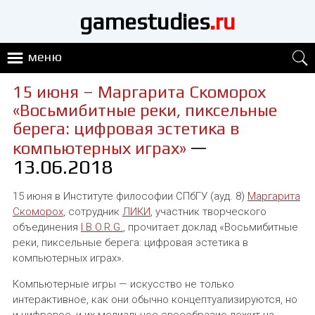
gamestudies
.ru
меню
15 июня – Маргарита Скоморох
«Восьмибитные реки, пиксельные
берега: цифровая эстетика в
—
компьютерных играх»
13.06.2018
15 июня в Институте философии СПбГУ (ауд. 8)
Маргарита
Скоморох
, сотрудник
ЛИКИ
, участник творческого
объединения
I.B.O.R.G.
, прочитает доклад «Восьмибитные
реки, пиксельные берега: цифровая эстетика в
компьютерных играх».
Компьютерные игры — искусство не только
интерактивное, как они обычно концептуализируются, но
и цифровое, и их медиальное своеобразие лежит на