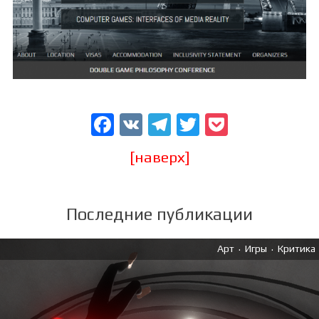
Facebook
VK
Telegram
Twitter
Pocket
[наверх]
Последние публикации
.
.
Арт
Игры
Критика