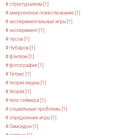
# структурализм [1]
# эмергентное повествование [1]
# экспериментальные игры [1]
# эксперимент [1]
# Чусов [1]
# Чубаров [1]
# фэнтези [1]
# фотография [1]
# Тетрис [1]
# теория медиа [1]
# теория [1]
# тело геймера [1]
# социальные проблемы [1]
# определение игры [1]
# Симондон [1]