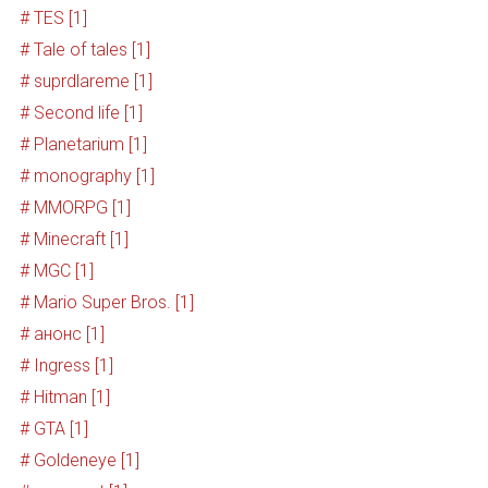
# TES [1]
# Tale of tales [1]
# suprdlareme [1]
# Second life [1]
# Planetarium [1]
# monography [1]
# MMORPG [1]
# Minecraft [1]
# MGC [1]
# Mario Super Bros. [1]
# анонс [1]
# Ingress [1]
# Hitman [1]
# GTA [1]
# Goldeneye [1]