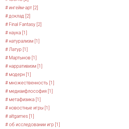
# ингейм-арт [2]
# доклад [2]
# Final Fantasy [2]
# наука [1]
# натурализм [1]
# Латур [1]
# Мартынов [1]
# нарративизм [1]
# модерн [1]
# множественность [1]
# медиаифлософия [1]
# метафизика [1]
# новостные игры [1]
# altgames [1]
# об исследовании игр [1]