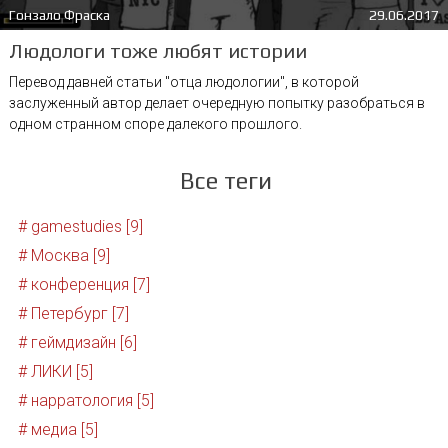
Гонзало Фраска
29.06.2017
Людологи тоже любят истории
Перевод давней статьи "отца людологии", в которой
заслуженный автор делает очередную попытку разобраться в
одном странном споре далекого прошлого.
Все теги
# gamestudies [9]
# Москва [9]
# конференция [7]
# Петербург [7]
# геймдизайн [6]
# ЛИКИ [5]
# нарратология [5]
# медиа [5]