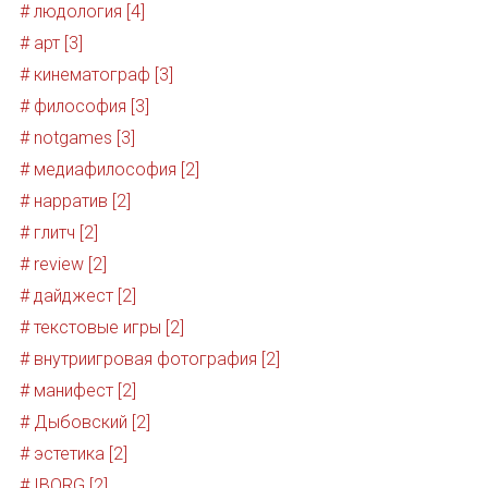
# людология [4]
# арт [3]
# кинематограф [3]
# философия [3]
# notgames [3]
# медиафилософия [2]
# нарратив [2]
# глитч [2]
# review [2]
# дайджест [2]
# текстовые игры [2]
# внутриигровая фотография [2]
# манифест [2]
# Дыбовский [2]
# эстетика [2]
# IBORG [2]