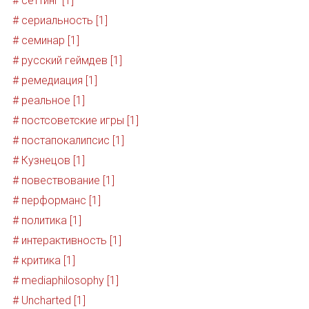
# сеттинг [1]
# сериальность [1]
# семинар [1]
# русский геймдев [1]
# ремедиация [1]
# реальное [1]
# постсоветские игры [1]
# постапокалипсис [1]
# Кузнецов [1]
# повествование [1]
# перформанс [1]
# политика [1]
# интерактивность [1]
# критика [1]
# mediaphilosophy [1]
# Uncharted [1]