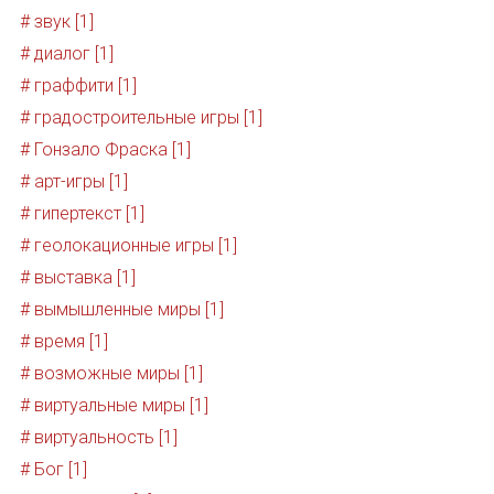
# звук [1]
# диалог [1]
# граффити [1]
# градостроительные игры [1]
# Гонзало Фраска [1]
# арт-игры [1]
# гипертекст [1]
# геолокационные игры [1]
# выставка [1]
# вымышленные миры [1]
# время [1]
# возможные миры [1]
# виртуальные миры [1]
# виртуальность [1]
# Бог [1]