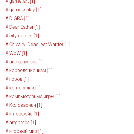
# game-art [1]
# game и play [1]
# DIGRA [1]
# Dear Esther [1]
# city games [1]
# Chivalry: Deadliest Warrior [1]
# WoW [1]
# апокалипсис [1]
# корреляционизм [1]
# город [1]
# контерплей [1]
# компьютерные игры [1]
# Колозариди [1]
# интерфейс [1]
# artgames [1]
# игровой мир [1]