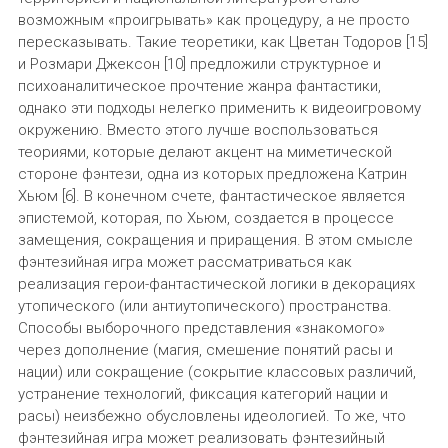
возможным «проигрывать» как процедуру, а не просто
пересказывать. Такие теоретики, как Цветан Тодоров [15]
и Розмари Джексон [10] предложили структурное и
психоаналитическое прочтение жанра фантастики,
однако эти подходы нелегко применить к видеоигровому
окружению. Вместо этого лучше воспользоваться
теориями, которые делают акцент на миметической
стороне фэнтези, одна из которых предложена Катрин
Хьюм [6]. В конечном счете, фантастическое является
эпистемой, которая, по Хьюм, создается в процессе
замещения, сокращения и приращения. В этом смысле
фэнтезийная игра может рассматриваться как
реализация герои-фантастической логики в декорациях
утопического (или антиутопического) пространства.
Способы выборочного представления «знакомого»
через дополнение (магия, смешение понятий расы и
нации) или сокращение (сокрытие классовых различий,
устранение технологий, фиксация категорий нации и
расы) неизбежно обусловлены идеологией. То же, что
фэнтезийная игра может реализовать фэнтезийный