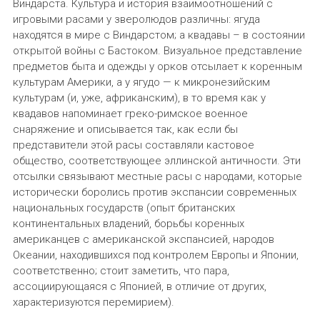
Виндарста. Культура и история взаимоотношений с
игровыми расами у зверолюдов различны: ягуда
находятся в мире с Виндарстом; а квадавы – в состоянии
открытой войны с Бастоком. Визуальное представление
предметов быта и одежды у орков отсылает к коренным
культурам Америки, а у ягудо — к микронезийским
культурам (и, уже, африканским), в то время как у
квадавов напоминает греко-римское военное
снаряжение и описывается так, как если бы
представители этой расы составляли кастовое
общество, соответствующее эллинской античности. Эти
отсылки связывают местные расы с народами, которые
исторически боролись против экспансии современных
национальных государств (опыт британских
континентальных владений, борьбы коренных
американцев с американской экспансией, народов
Океании, находившихся под контролем Европы и Японии,
соответственно; стоит заметить, что пара,
ассоциирующаяся с Японией, в отличие от других,
характеризуются перемирием).