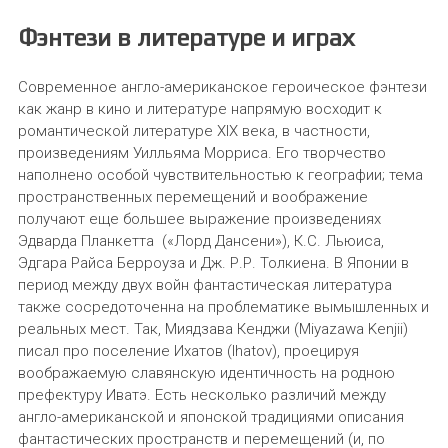
Фэнтези в литературе и играх
Современное англо-американское героическое фэнтези
как жанр в кино и литературе напрямую восходит к
романтической литературе XIX века, в частности,
произведениям Уилльяма Морриса. Его творчество
наполнено особой чувствительностью к географии; тема
пространственных перемещений и воображение
получают еще большее выражение произведениях
Эдварда Планкетта («Лорд Дансени»), К.С. Льюиса,
Эдгара Райса Берроуза и Дж. Р.Р. Толкиена. В Японии в
период между двух войн фантастическая литература
также сосредоточенна на проблематике вымышленных и
реальных мест. Так, Миядзава Кенджи (Miyazawa Kenjii)
писал про поселение Ихатов (Ihatov), проецируя
воображаемую славянскую идентичность на родною
префектуру Иватэ. Есть несколько различий между
англо-американской и японской традициями описания
фантастических пространств и перемещений (и, по