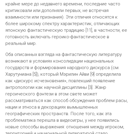
крайне мере до недавнего времени, последние часто
критиковали или дополняли первых, не встречая
взаимности или признания). Эти отличия относятся к
более широкому спектру характеристик, отличающих
японскую фантастическую традицию [11], в частности, ее
готовность включать героико-фантастическое в
реальный мир.
Оба описанных взгляда на фантастическую литературу
возникают в условиях консолидации национальных
государств и формирования народного дискурса (см.
Харутуниана [5]), который Мэрилин Айви [9] определила
как «дискурс исчезновения», повлекший появление
антропологии как научной дисциплины [3]. Жанр
героического фэнтези в этом свете может
рассматриваться как способ обсуждения проблем расы,
нации и этноса в декорациях вымышленных
географических пространств. После того, как эта
проблематика перешла в видеоигры, у нее появились
новые способы выражения: отношения между игроком,
территорией и национальной литературой стало