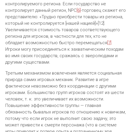
контролируемого региона. Если государство не
контролирует данный регион, NPC
[6]
-торговец скажет его
представителю: «Трудно приобрести товары из региона,
который не контролируется [нашей нацией]»[12].
Увеличивается стоимость товаров соответствующего
региона для игроков, в частности для тех, кто не
обладает возможностью быстро перемещаться
[7]
.
Игроки могу присоединяться к захватническим походам
во имя своих государств, сражаясь с зверолюдами и
другими существами.
Третьим механизмом вовлечения является социальная
природа самих игровых механик. Развитие в игре
фактически невозможно без координации с другими
игроками. Большинство групп игроков состоят из шести
человек, т. к. это увеличивает их возможности.
Повышение эффективности группы — главная
обязанность бывалых игроков по отношению к новичкам,
потому что если игрок не выполнит свою задачу, это
может привести к смерти персонажа (что в системе
игры приводит к потере опыта и потраченному зря