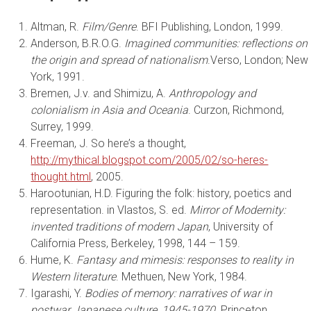
Altman, R.
Film/Genre
. BFI Publishing, London, 1999.
Anderson, B.R.O.G.
Imagined communities: reflections on
the origin and spread of nationalism
.Verso, London; New
York, 1991.
Bremen, J.v. and Shimizu, A.
Anthropology and
colonialism in Asia and Oceania
. Curzon, Richmond,
Surrey, 1999.
Freeman, J. So here’s a thought,
http://mythical.blogspot.com/2005/02/so-heres-
thought.html
, 2005.
Harootunian, H.D. Figuring the folk: history, poetics and
representation. in Vlastos, S. ed.
Mirror of Modernity:
invented traditions of modern Japan
, University of
California Press, Berkeley, 1998, 144 – 159.
Hume, K.
Fantasy and mimesis: responses to reality in
Western literature
. Methuen, New York, 1984.
Igarashi, Y.
Bodies of memory: narratives of war in
postwar Japanese culture, 1945-1970
. Princeton