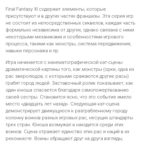
Final Fantasy XI содержит элементы, которые
присутствуют и в других частях франшизы. Эта серия игр
не состоит из непосредственных сиквелов, каждая часть
формально независима от других, однако связана с ними
некоторыми механиками и особенностями игрового
процесса, такими как монстры, система передвижения,
навыки персонажа и пр.
Игра начинается с кинематографической кат-сцены:
драматической картины того, как монстры (орки, одна из
рас зверолюдов, с которыми сражаются другие расы)
грабят город людей. Заставочный ролик показывает, как
один юноша спасается благодаря самопожертвованию
своей сестры. Становится ясно, что это событие имело
место «двадцать лет назад». Следующая кат-сцена
демонстрирует движущуюся к разграбленному городу
колонну воинов разных игровых рас, несущих штандарты
трех стран. Юноша возмужал и находится среди этих
воинов. Сцена отражает единство этих рас и наций в их
реконкисте. Воины обращают друг на друга взгляды,