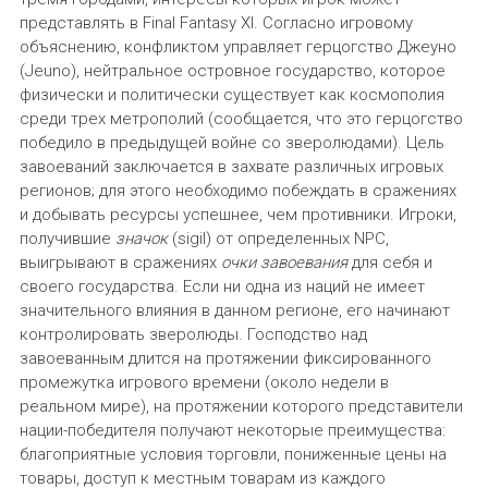
представлять в Final Fantasy XI. Согласно игровому
объяснению, конфликтом управляет герцогство Джеуно
(Jeuno), нейтральное островное государство, которое
физически и политически существует как космополия
среди трех метрополий (сообщается, что это герцогство
победило в предыдущей войне со зверолюдами). Цель
завоеваний заключается в захвате различных игровых
регионов; для этого необходимо побеждать в сражениях
и добывать ресурсы успешнее, чем противники. Игроки,
получившие
значок
(sigil) от определенных NPC,
выигрывают в сражениях
очки завоевания
для себя и
своего государства. Если ни одна из наций не имеет
значительного влияния в данном регионе, его начинают
контролировать зверолюды. Господство над
завоеванным длится на протяжении фиксированного
промежутка игрового времени (около недели в
реальном мире), на протяжении которого представители
нации-победителя получают некоторые преимущества:
благоприятные условия торговли, пониженные цены на
товары, доступ к местным товарам из каждого