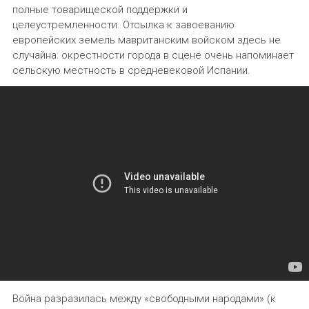
полные товарищеской поддержки и
целеустремленности. Отсылка к завоеванию
европейских земель мавританским войском здесь не
случайна: окрестности города в сцене очень напоминает
сельскую местность в средневековой Испании.
Война разразилась между «свободными народами» (к