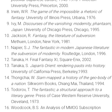
University Press, Princeton, 2000.
Irwin, W.R.
The game of the impossible: a rhetoric of
fantasy
. University of Illinois Press, Urbana, 1976.
Ivy, M.
Discourses of the vanishing: modernity, phantasm,
Japan
. University of Chicago Press, Chicago, 1995.
Jackson, R.
Fantasy, the literature of subversion
.
Methuen, London; New York, 1981.
Napier, S.J.
The fantastic in modern Japanese literature:
the subversion of modernity
. Routledge, London, 1996.
Tanaka, H. Final Fantasy XI, Square-Enix, 2002.
Tanaka, S.
Japan’s Orient: rendering pasts into history
.
University of California Press, Berkeley,1993.
Thongchai, W.
Siam mapped: a history of the geo-body of
a nation
. Silkworm Books, Chiang Mai, Thailand, 1994.
Todorov, T.
The fantastic; a structural approach to a
literary genre
. Press of Case Western Reserve University,
Cleveland, 1973.
Woodcock, B.S. An Analysis of MMOG Subscription