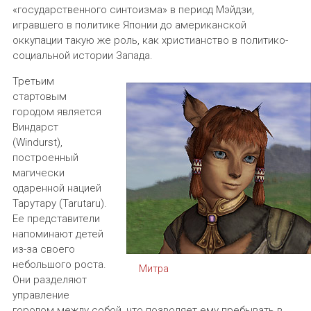
«государственного синтоизма» в период Мэйдзи,
игравшего в политике Японии до американской
оккупации такую же роль, как христианство в политико-
социальной истории Запада.
Третьим
стартовым
городом является
Виндарст
(Windurst),
построенный
магически
одаренной нацией
Тарутару (Tarutaru).
Ее представители
напоминают детей
из-за своего
небольшого роста.
Митра
Они разделяют
управление
городом между собой, что позволяет ему пребывать в