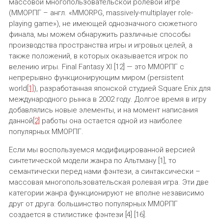
массовой многопользовательской ролевой игре
(ММОРПГ – англ. «MMORPG, massively-multiplayer role-
playing game»), не имеющей однозначного сюжетного
финала, мы можем обнаружить различные способы
производства пространства игры и игровых целей, а
также положений, в которых оказывается игрок по
велению игры. Final Fantasy XI [12] — это ММОРПГ с
непрерывно функционирующим миром (persistent
world
[1]
), разработанная японской студией Square Enix для
международного рынка в 2002 году. Долгое время в игру
добавлялись новые элементы, и на момент написания
данной
[2]
работы она остается одной из наиболее
популярных ММОРПГ.
Если мы воспользуемся модифицированной версией
синтетической модели жанра по Альтману [1], то
семантически перед нами фэнтези, а синтаксически –
массовая многопользовательская ролевая игра. Эти две
категории жанра функционируют не вполне независимо
друг от друга: большинство популярных ММОРПГ
создается в стилистике фэнтези [4] [16].