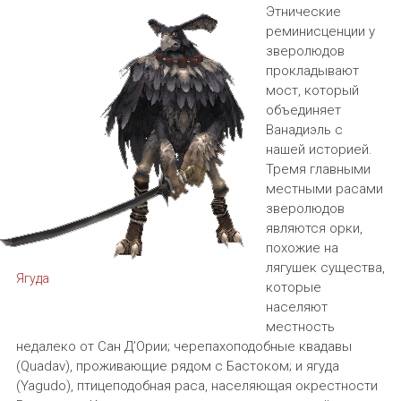
Этнические
реминисценции у
зверолюдов
прокладывают
мост, который
объединяет
Ванадиэль с
нашей историей.
Тремя главными
местными расами
зверолюдов
являются орки,
похожие на
лягушек существа,
Ягуда
которые
населяют
местность
недалеко от Сан Д’Ории; черепахоподобные квадавы
(Quadav), проживающие рядом с Бастоком; и ягуда
(Yagudo), птицеподобная раса, населяющая окрестности