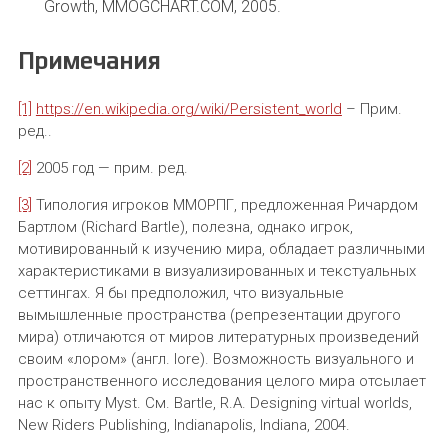
Growth, MMOGCHART.COM, 2005.
Примечания
[1]
https://en.wikipedia.org/wiki/Persistent_world
– Прим.
ред..
[2]
2005 год — прим. ред.
[3]
Типология игроков ММОРПГ, предложенная Ричардом
Бартлом (Richard Bartle), полезна, однако игрок,
мотивированный к изучению мира, обладает различными
характеристиками в визуализированных и текстуальных
сеттингах. Я бы предположил, что визуальные
вымышленные пространства (репрезентации другого
мира) отличаются от миров литературных произведений
своим «лором» (англ. lore). Возможность визуального и
пространственного исследования целого мира отсылает
нас к опыту Myst. См. Bartle, R.A. Designing virtual worlds,
New Riders Publishing, Indianapolis, Indiana, 2004.