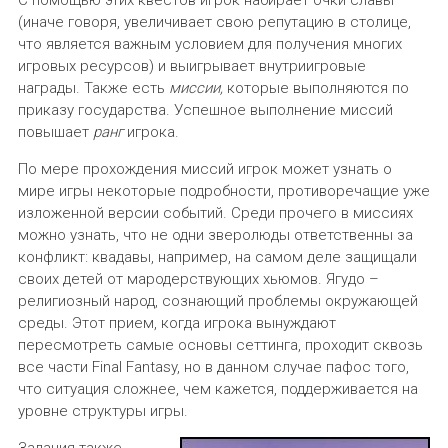
(иначе говоря, увеличивает свою репутацию в столице,
что является важным условием для получения многих
игровых ресурсов) и выигрывает внутриигровые
награды. Также есть
миссии,
которые выполняются по
приказу государства. Успешное выполнение миссий
повышает
ранг
игрока.
По мере прохождения миссий игрок может узнать о
мире игры некоторые подробности, противоречащие уже
изложенной версии событий. Среди прочего в миссиях
можно узнать, что не одни зверолюды ответственны за
конфликт: квадавы, например, на самом деле защищали
своих детей от мародерствующих хьюмов. Ягудо –
религиозный народ, сознающий проблемы окружающей
среды. Этот прием, когда игрока вынуждают
пересмотреть самые основы сеттинга, проходит сквозь
все части Final Fantasy, но в данном случае пафос того,
что ситуация сложнее, чем кажется, поддерживается на
уровне структуры игры.
Задания также