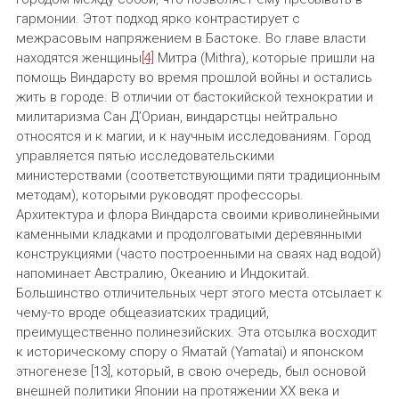
гармонии. Этот подход ярко контрастирует с
межрасовым напряжением в Бастоке. Во главе власти
находятся женщины
[4]
Митра (Mithra), которые пришли на
помощь Виндарсту во время прошлой войны и остались
жить в городе. В отличии от бастокийской технократии и
милитаризма Сан Д’Ориан, виндарстцы нейтрально
относятся и к магии, и к научным исследованиям. Город
управляется пятью исследовательскими
министерствами (соответствующими пяти традиционным
методам), которыми руководят профессоры.
Архитектура и флора Виндарста своими криволинейными
каменными кладками и продолговатыми деревянными
конструкциями (часто построенными на сваях над водой)
напоминает Австралию, Океанию и Индокитай.
Большинство отличительных черт этого места отсылает к
чему-то вроде общеазиатских традиций,
преимущественно полинезийских. Эта отсылка восходит
к историческому спору о Яматай (Yamatai) и японском
этногенезе [13], который, в свою очередь, был основой
внешней политики Японии на протяжении XX века и