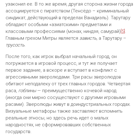
узаконил ее. В то же время, другая сторона жизни города
ассоциируется с пиратством (Тенсёдо – криминальный
синдикат, действующий в пределах Ванадиэль). Тарутару
обладают особыми «азиатскими» предметами и
классовыми профессиями (монах, ниндзя, самурай)
[5]
.
Главным грехом Митры является
зависть,
а Тарутару –
трусость
.
После того, как игрок выбрал начальный город, он
погружается в игровой процесс, и тут же получает
первое задание, а вскоре и вступает в конфликт с
агрессивными зверолюдами. Три расы зверолюдов
обитают неподалеку от трех главных городов. Четвертая
раса,
гоблины
— преимущественно кочевой народ
(иногда они мирно сосуществуют с другими игровыми
расами). Зверолюды живут в доиндустриальных городах.
Визуальные метафоры также заставляют вспомнить
реальные этносы, но здесь речь идет о малых
народностях, не сформировавших собственных
государств.