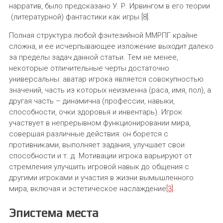
нарратив, было предсказано У. Р. Ирвингом в его теории
(литературной) фантастики как игры [8].
Полная структура любой фэнтезийной ММРПГ крайне
сложна, и ее исчерпывающее изложение выходит далеко
за пределы задач данной статьи. Тем не менее,
некоторые отличительные черты достаточно
универсальны: аватар игрока является совокупностью
значений, часть из которых неизменна (раса, имя, пол), а
другая часть – динамична (профессии, навыки,
способности, очки здоровья и инвентарь). Игрок
участвует в непрерывном функционировании мира,
совершая различные действия: он борется с
противниками, выполняет задания, улучшает свои
способности и т. д. Мотивации игрока варьируют от
стремления улучшить игровой навык до общения с
другими игроками и участия в жизни вымышленного
мира, включая и эстетическое наслаждение
[3]
.
Эпистема места