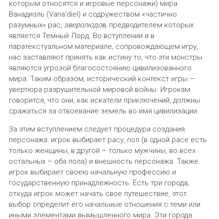
которым относятся и игровые персонажи) мира
Ванадиэль (Vana’diel) и содружеством «частично
разумных» рас,
зверолюдов,
предводителем которых
является Темный Лорд. Во вступлении и в
паратекстуальном материале, сопровождающем игру,
нас заставляют принять как истину то, что эти монстры
являются угрозой благосостоянию цивилизованного
мира. Таким образом, исторический контекст игры —
увертюра разрушительной мировой войны. Игрокам
говорится, что они, как искатели приключений, должны
сражаться за отвоевание земель во имя цивилизации.
За этим вступлением следует процедура создания
персонажа: игрок выбирает расу, пол (в одной расе есть
только женщины, в другой – только мужчины, во всех
остальных – оба пола) и внешность персонажа. Также
игрок выбирает своею начальную профессию и
государственную принадлежность. Есть три города,
откуда игрок может начать свое путешествие, этот
выбор определит его начальные отношения с теми или
иными элементами вымышленного мира. Эти города