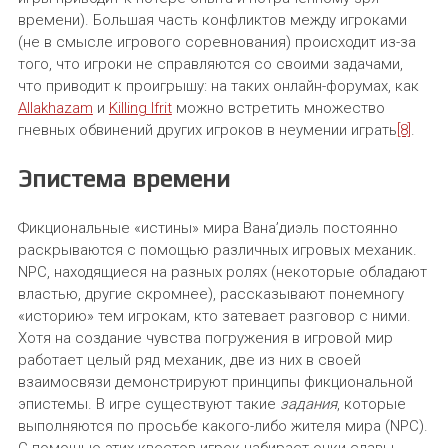
времени). Большая часть конфликтов между игроками
(не в смысле игрового соревнования) происходит из-за
того, что игроки не справляются со своими задачами,
что приводит к проигрышу: на таких онлайн-форумах, как
Allakhazam
и
Killing Ifrit
можно встретить множество
гневных обвинений других игроков в неумении играть
[8]
.
Эпистема времени
Фикциональные «истины» мира Вана’диэль постоянно
раскрываются с помощью различных игровых механик.
NPC, находящиеся на разных ролях (некоторые обладают
властью, другие скромнее), рассказывают понемногу
«историю» тем игрокам, кто затевает разговор с ними.
Хотя на создание чувства погружения в игровой мир
работает целый ряд механик, две из них в своей
взаимосвязи демонстрируют принципы фикциональной
эпистемы. В игре существуют такие
задания
, которые
выполняются по просьбе какого-либо жителя мира (NPC).
С помощью этих квестов игрок набирает очки славы