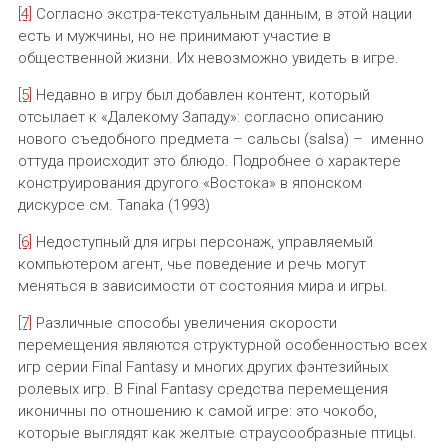
[4]
Согласно экстра-текстуальным данным, в этой нации
есть и мужчины, но не принимают участие в
общественной жизни. Их невозможно увидеть в игре.
[5]
Недавно в игру был добавлен контент, который
отсылает к «Далекому Западу»: согласно описанию
нового съедобного предмета – сальсы (salsa) – именно
оттуда происходит это блюдо. Подробнее о характере
конструирования другого «Востока» в японском
дискурсе см. Tanaka (1993)
[6]
Недоступный для игры персонаж, управляемый
компьютером агент, чье поведение и речь могут
меняться в зависимости от состояния мира и игры.
[7]
Различные способы увеличения скорости
перемещения являются структурной особенностью всех
игр серии Final Fantasy и многих других фэнтезийных
ролевых игр. В Final Fantasy средства перемещения
иконичны по отношению к самой игре: это чокобо,
которые выглядят как желтые страусообразные птицы.