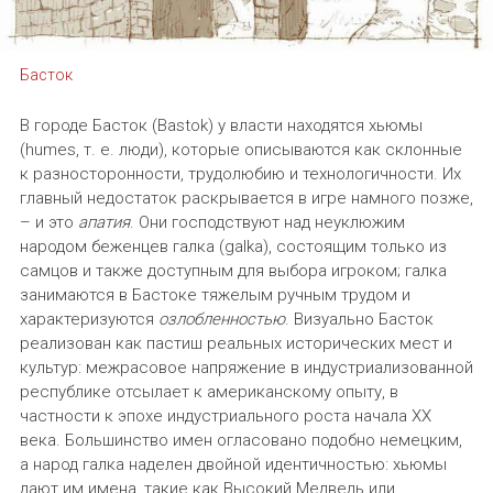
Басток
В городе Басток (Bastok) у власти находятся хьюмы
(humes, т. е. люди), которые описываются как склонные
к разносторонности, трудолюбию и технологичности. Их
главный недостаток раскрывается в игре намного позже,
– и это
апатия
. Они господствуют над неуклюжим
народом беженцев галка (galka), состоящим только из
самцов и также доступным для выбора игроком; галка
занимаются в Бастоке тяжелым ручным трудом и
характеризуются
озлобленностью
. Визуально Басток
реализован как пастиш реальных исторических мест и
культур: межрасовое напряжение в индустриализованной
республике отсылает к американскому опыту, в
частности к эпохе индустриального роста начала XX
века. Большинство имен огласовано подобно немецким,
а народ галка наделен двойной идентичностью: хьюмы
дают им имена, такие как Высокий Медведь или