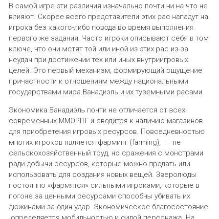
В самой игре эти различия изначально почти ни на что не
влияют. Скорее всего представители этих рас нападут на
игрока без какого-либо повода во время выполнения
первого же задания. Часто игроки описывают себя в том
ключе, что они мстят той или иной из этих рас из-за
неудач при достижении тех или иных внутриигровых
целей. Это первый механизм, формирующий ощущение
причастности к отношениям между национальными
государствами мира Ванадиэль и их туземными расами.
Экономика Ванадиэль почти не отличается от всех
современных ММОРПГ и сводится к наличию магазинов
для приобретения игровых ресурсов. Повседневностью
многих игроков является фарминг (farming), — не
сельскохозяйственный труд, но сражения с монстрами
ради добычи ресурсов, которые можно продать или
использовать для создания новых вещей. Зверолюды
постоянно «фармятся» сильными игроками, которые в
погоне за ценными ресурсами способны убивать их
дюжинами за один удар. Экономическое благосостояние
определяется мобильностью и силой персонажа. На