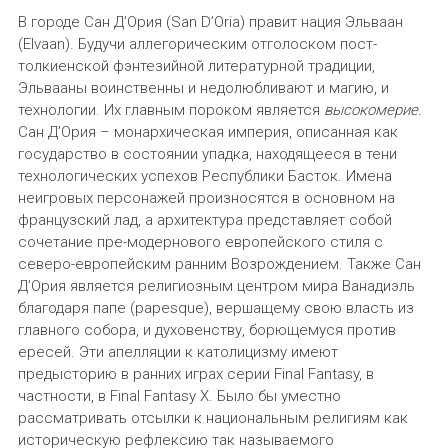
В городе Сан Д’Ория (San D’Oria) правит нация Эльваан
(Elvaan). Будучи аллегорическим отголоском пост-
толкиенской фэнтезийной литературной традиции,
Эльвааны воинственны и недолюбливают и магию, и
технологии. Их главным пороком является
высокомерие.
Сан Д’Ория – монархическая империя, описанная как
государство в состоянии упадка, находящееся в тени
технологических успехов Республики Басток. Имена
неигровых персонажей произносятся в основном на
французский лад, а архитектура представляет собой
сочетание пре-модернового европейского стиля с
северо-европейским ранним Возрождением. Также Сан
Д’Ория является религиозным центром мира Ванадиэль
благодаря папе (papesque), вершащему свою власть из
главного собора, и духовенству, борющемуся против
ересей. Эти апелляции к католицизму имеют
предысторию в ранних играх серии Final Fantasy, в
частности, в Final Fantasy X. Было бы уместно
рассматривать отсылки к национальным религиям как
историческую рефлексию так называемого