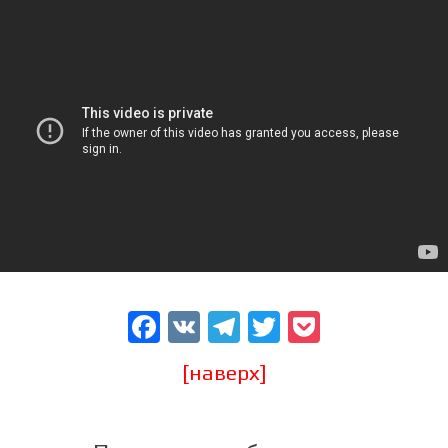
Facebook
VK
Telegram
Twitter
Pocket
[наверх]