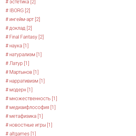
# эстетика [2]
# IBORG [2]
# ингейм-арт [2]
# доклад [2]
# Final Fantasy [2]
# наука [1]
# натурализм [1]
# Латур [1]
# Мартынов [1]
# нарративизм [1]
# модерн [1]
# множественность [1]
# медиаифлософия [1]
# метафизика [1]
# новостные игры [1]
# altgames [1]