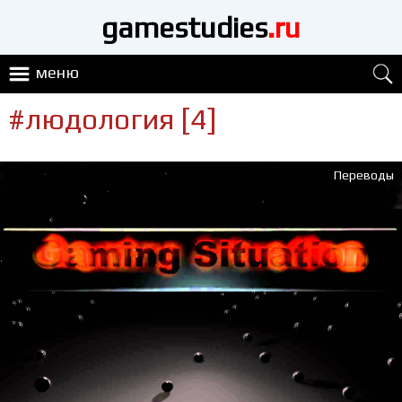
gamestudies
.ru
меню
#людология [4]
Переводы