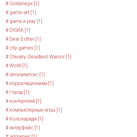
# Goldeneye [1]
# game-art [1]
# game и play [1]
# DIGRA [1]
# Dear Esther [1]
# city games [1]
# Chivalry: Deadliest Warrior [1]
# WoW [1]
# апокалипсис [1]
# корреляционизм [1]
# город [1]
# контерплей [1]
# компьютерные игры [1]
# Колозариди [1]
# интерфейс [1]
# artgames [1]