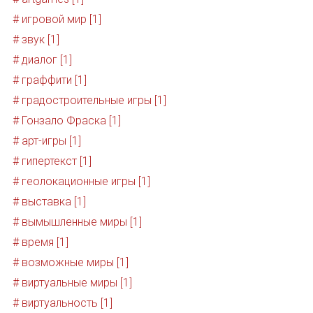
# игровой мир [1]
# звук [1]
# диалог [1]
# граффити [1]
# градостроительные игры [1]
# Гонзало Фраска [1]
# арт-игры [1]
# гипертекст [1]
# геолокационные игры [1]
# выставка [1]
# вымышленные миры [1]
# время [1]
# возможные миры [1]
# виртуальные миры [1]
# виртуальность [1]