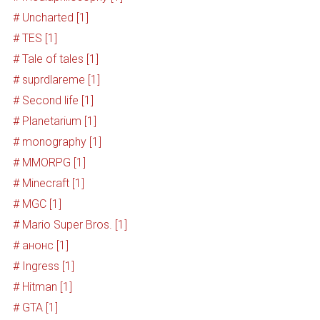
# Uncharted [1]
# TES [1]
# Tale of tales [1]
# suprdlareme [1]
# Second life [1]
# Planetarium [1]
# monography [1]
# MMORPG [1]
# Minecraft [1]
# MGC [1]
# Mario Super Bros. [1]
# анонс [1]
# Ingress [1]
# Hitman [1]
# GTA [1]