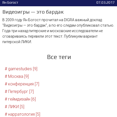
Ян Богост
07.03.2017
Видеоигры — это бардак
В 2009 году Ян Богост прочитал на DIGRA важный доклад
"Видеоигры — это бардак", а по его следам опубликовал статью.
Года три назад питерские и московские исследователи не
сговариваясь перевели этот текст. Публикуем вариант
питерской ЛИКИ.
Все теги
# gamestudies [9]
# Москва [9]
# конференция [7]
# Петербург [7]
# геймдизайн [6]
# ЛИКИ [5]
# нарратология [5]