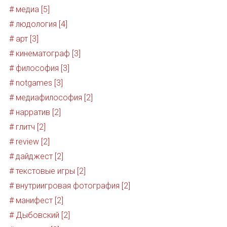
# медиа [5]
# людология [4]
# арт [3]
# кинематограф [3]
# философия [3]
# notgames [3]
# медиафилософия [2]
# нарратив [2]
# глитч [2]
# review [2]
# дайджест [2]
# текстовые игры [2]
# внутриигровая фотография [2]
# манифест [2]
# Дыбовский [2]