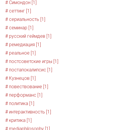
# Симондон [1]
# сеттинг [1]
# сериальность [1]
# семинар [1]
# русский геймдев [1]
# ремедиация [1]
# реальное [1]
# постсоветские игры [1]
# постапокалипсис [1]
# Кузнецов [1]
# повествование [1]
# перформанс [1]
# политика [1]
# интерактивность [1]
# критика [1]
# mediaphilosophy [1]