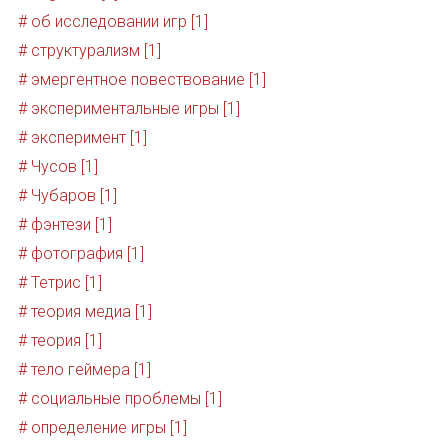
# об исследовании игр [1]
# структурализм [1]
# эмергентное повествование [1]
# экспериментальные игры [1]
# эксперимент [1]
# Чусов [1]
# Чубаров [1]
# фэнтези [1]
# фотография [1]
# Тетрис [1]
# теория медиа [1]
# теория [1]
# тело геймера [1]
# социальные проблемы [1]
# определение игры [1]