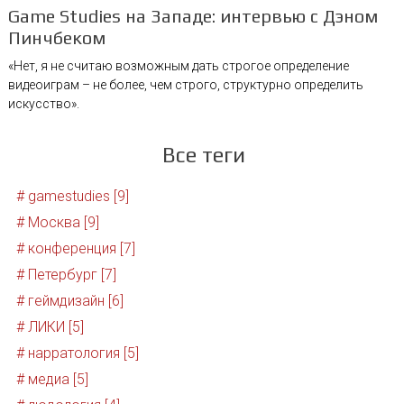
Game Studies на Западе: интервью с Дэном
Пинчбеком
«Нет, я не считаю возможным дать строгое определение
видеоиграм – не более, чем строго, структурно определить
искусство».
Все теги
# gamestudies [9]
# Москва [9]
# конференция [7]
# Петербург [7]
# геймдизайн [6]
# ЛИКИ [5]
# нарратология [5]
# медиа [5]