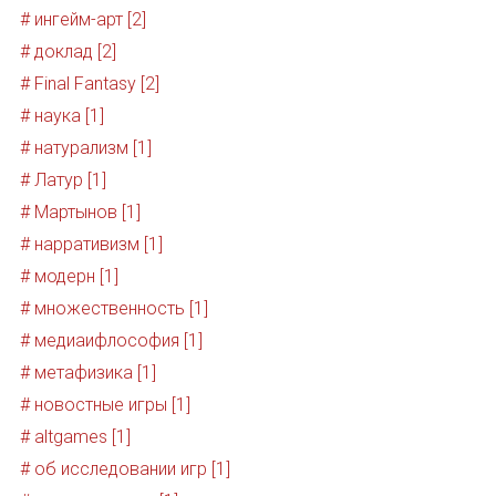
# ингейм-арт [2]
# доклад [2]
# Final Fantasy [2]
# наука [1]
# натурализм [1]
# Латур [1]
# Мартынов [1]
# нарративизм [1]
# модерн [1]
# множественность [1]
# медиаифлософия [1]
# метафизика [1]
# новостные игры [1]
# altgames [1]
# об исследовании игр [1]