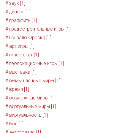
# звук [1]
# диалог [1]
# граффити [1]
# градостроительные игры [1]
# Гонзало Фраска [1]
# арт-игры [1]
# гипертекст [1]
# геолокационные игры [1]
# выставка [1]
# вымышленные миры [1]
# время [1]
# возможные миры [1]
# виртуальные миры [1]
# виртуальность [1]
# Бог [1]
# аутопоэзис [1]