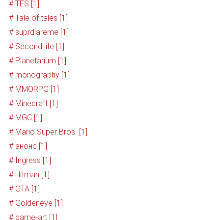
# TES [1]
# Tale of tales [1]
# suprdlareme [1]
# Second life [1]
# Planetarium [1]
# monography [1]
# MMORPG [1]
# Minecraft [1]
# MGC [1]
# Mario Super Bros. [1]
# анонс [1]
# Ingress [1]
# Hitman [1]
# GTA [1]
# Goldeneye [1]
# game-art [1]