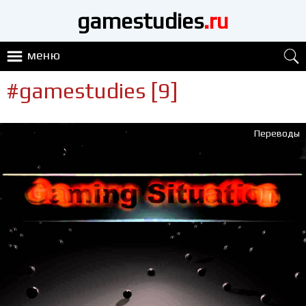
gamestudies
.ru
меню
#gamestudies [9]
Переводы