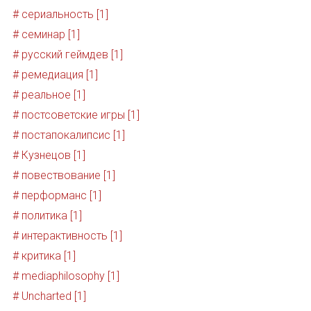
# сериальность [1]
# семинар [1]
# русский геймдев [1]
# ремедиация [1]
# реальное [1]
# постсоветские игры [1]
# постапокалипсис [1]
# Кузнецов [1]
# повествование [1]
# перформанс [1]
# политика [1]
# интерактивность [1]
# критика [1]
# mediaphilosophy [1]
# Uncharted [1]