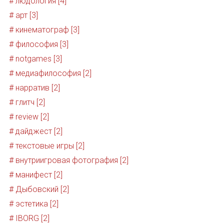
# людология [4]
# арт [3]
# кинематограф [3]
# философия [3]
# notgames [3]
# медиафилософия [2]
# нарратив [2]
# глитч [2]
# review [2]
# дайджест [2]
# текстовые игры [2]
# внутриигровая фотография [2]
# манифест [2]
# Дыбовский [2]
# эстетика [2]
# IBORG [2]