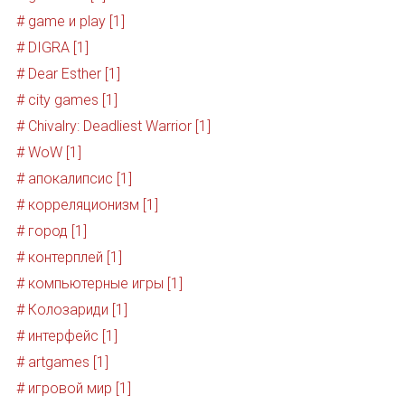
# game и play [1]
# DIGRA [1]
# Dear Esther [1]
# city games [1]
# Chivalry: Deadliest Warrior [1]
# WoW [1]
# апокалипсис [1]
# корреляционизм [1]
# город [1]
# контерплей [1]
# компьютерные игры [1]
# Колозариди [1]
# интерфейс [1]
# artgames [1]
# игровой мир [1]