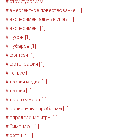
# структурализм [1]
# эмергентное повествование [1]
# экспериментальные игры [1]
# эксперимент [1]
# Чусов [1]
# Чубаров [1]
# фэнтези [1]
# фотография [1]
# Тетрис [1]
# теория медиа [1]
# теория [1]
# тело геймера [1]
# социальные проблемы [1]
# определение игры [1]
# Симондон [1]
# сеттинг [1]