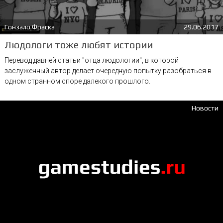
Гонзало Фраска
29.06.2017
Людологи тоже любят истории
Перевод давней статьи "отца людологии", в которой
заслуженный автор делает очередную попытку разобраться в
одном странном споре далекого прошлого.
Новости