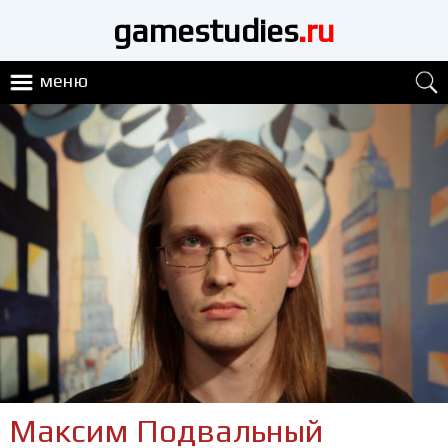
gamestudies
.ru
меню
Максим Подвальный