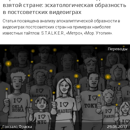
взятой стране: эсхатологическая образность
в постсоветских видеоиграх
Статья посвящена анализу апокалиптической образности в
видеоиграх постсоветских стран на примерах наиболее
известных тайтлов: S.T.A.L.K.E.R., «Метро», «Мор. Утопия».
Переводы
Гонзало Фраска
29.06.2017